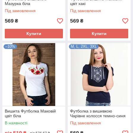
Мазурка біла
цвіт хакі
Під замовлення
Під замовлення
569
569
₴
₴
Купити
Купити
–10%
М, L, 2XL, 3XL
Вишита Футболка Маковій
Футболка з вишивкою
цвіт біла
Чарівне колосся темно-синя
В наявності
Під замовлення