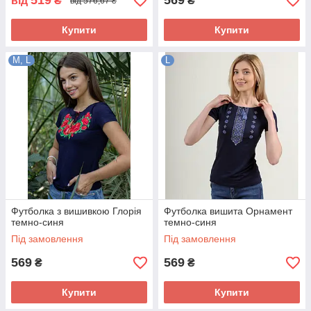
519
569
від
₴
₴
від 576,67 ₴
Купити
Купити
M, L
L
Футболка з вишивкою Глорія
Футболка вишита Орнамент
темно-синя
темно-синя
Під замовлення
Під замовлення
569
569
₴
₴
Купити
Купити