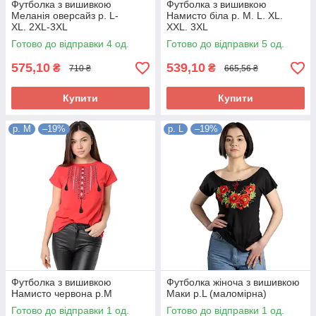
Футболка з вишивкою
Футболка з вишивкою
Меланія оверсайз р. L-
Намисто біла р. M. L. XL.
XL. 2XL-3XL
XXL. 3XL
Готово до відправки 4 од.
Готово до відправки 5 од.
575,10
539,10
₴
₴
710 ₴
665,56 ₴
Купити
Купити
р. М
–19%
р. L
–19%
Футболка з вишивкою
Футболка жіноча з вишивкою
Намисто червона р.М
Маки р.L (маломірна)
Готово до відправки 1 од.
Готово до відправки 1 од.