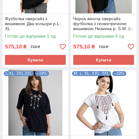
Футболка оверсайз з
Чорна жіноча оверсайз
вишивкою Два кольори р.L-
футболка з геометричною
XL
вишивкою Низинка p. S-M, L-
XL, 2XL–3XL
Готово до відправки 1 од.
Готово до відправки 6 од.
575,10
575,10
₴
₴
710 ₴
710 ₴
Купити
Купити
L-XL. 2XL-3XL
–19%
M. L. XL. XXL. 3XL
–19%