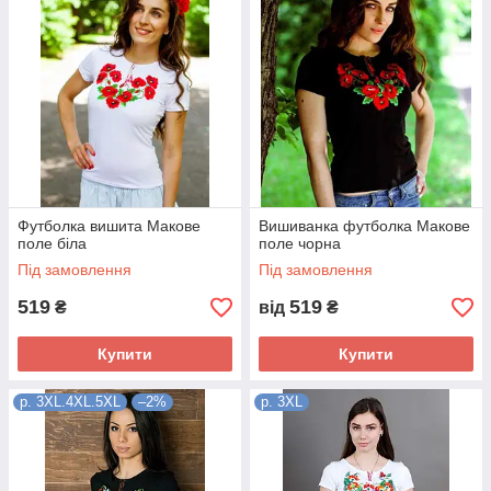
Футболка вишита Макове
Вишиванка футболка Макове
поле біла
поле чорна
Під замовлення
Під замовлення
519
519
₴
від
₴
Купити
Купити
p. 3XL.4XL.5XL
–2%
р. 3XL