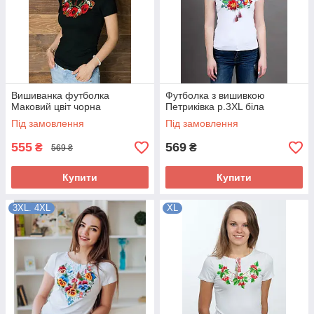
Вишиванка футболка
Футболка з вишивкою
Маковий цвіт чорна
Петриківка р.3XL біла
Під замовлення
Під замовлення
555
569
₴
₴
569 ₴
Купити
Купити
3XL. 4XL
XL