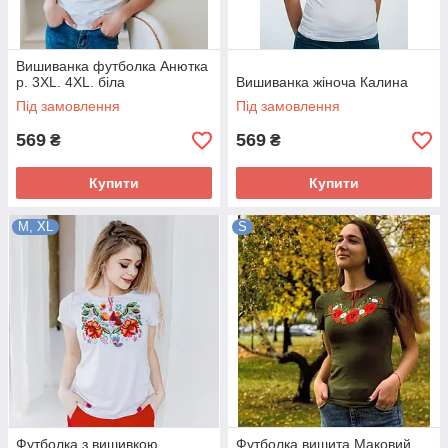
Вишиванка футболка Анютка
р. 3XL. 4XL. біла
Вишиванка жіноча Калина
Під замовлення
Під замовлення
569
569
₴
₴
Купити
Купити
M, XL
S
Футболка з вишивкою
Футболка вишита Маковий