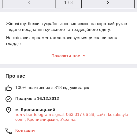
1
/ 3
Жіночі футболки з українською вишивкою на короткий рукав -
- вдале поєднання сучасного та традиційного одягу.
На квіткових орнаментах застосовується рясна вишивка
гладдю.
Для геометричних орнаментів використовується, як правило,
Показати все
вишивка хрестиком.
М'який, еластичний, лагідний трикотажний матеріал білого,
чорного, синього або іншого кольору.
Про нас
Горловина оздоблюється шнурком з китицями.
100% позитивних з 318 відгуків за рік
В деяких моделях вишивка присутня також на рукавах.
Працює з 16.12.2012
м. Кропивницький
тел viber telegram signal: 063 317 66 38; сайт: kozakstyle
com , Кропивницький, Україна
Контакти