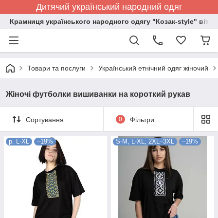
Дитячий український народний одяг
Крамниця українського народного одягу "Козак-style" вітає
Товари та послуги
Український етнічний одяг жіночий
Жіночі футболки вишиванки на короткий рукав
Сортування
0
Фільтри
р. L-XL
–19%
S-M, L-XL, 2XL–3XL
–19%