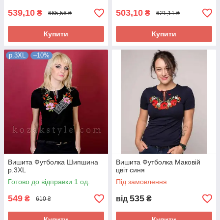
539,10
503,10
₴
₴
665,56 ₴
621,11 ₴
Купити
Купити
р.3XL
–10%
Вишита Футболка Шипшина
Вишита Футболка Маковій
р.3XL
цвіт синя
Готово до відправки 1 од.
Під замовлення
549
535
₴
від
₴
610 ₴
Купити
Купити