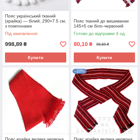
Пояс український тканий
(крайка) — білий, 290×7.5 см,
Пояс тканий до вишиванки
з помпонами
145×5 см біло-червоний
Під замовлення
Готово до відправки 4 од.
998,89
80,10
₴
₴
98,89 ₴
Купити
Купити
–10%
Пояс крайка велика червона
Пояс крайка велика червона