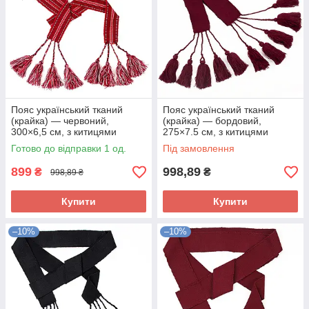
Пояс український тканий
Пояс український тканий
(крайка) — червоний,
(крайка) — бордовий,
300×6,5 см, з китицями
275×7.5 см, з китицями
Готово до відправки 1 од.
Під замовлення
899
998,89
₴
₴
998,89 ₴
Купити
Купити
–10%
–10%