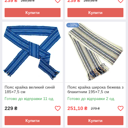
239
239
₴
₴
265,56 ₴
265,56 ₴
Купити
Купити
–10%
Пояс крайка великий синій
Пояс крайка широка бежева з
185×7,5 см
блакитним 195×7,5 см
Готово до відправки 11 од.
Готово до відправки 2 од.
229
251,10
₴
₴
279 ₴
Купити
Купити