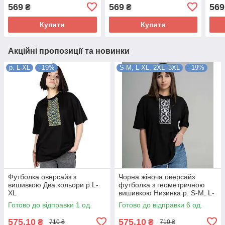
569
569
569
₴
₴
Купити
Купити
Акційні пропозиції та новинки
р. L-XL
–19%
S-M, L-XL, 2XL–3XL
–19%
Футболка оверсайз з
Чорна жіноча оверсайз
вишивкою Два кольори р.L-
футболка з геометричною
XL
вишивкою Низинка p. S-M, L-
XL, 2XL–3XL
Готово до відправки 1 од.
Готово до відправки 6 од.
575,10
575,10
₴
₴
710 ₴
710 ₴