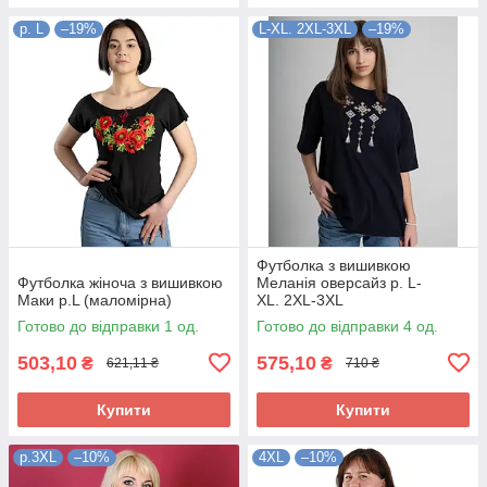
р. L
–19%
L-XL. 2XL-3XL
–19%
Футболка з вишивкою
Футболка жіноча з вишивкою
Меланія оверсайз р. L-
Маки р.L (маломірна)
XL. 2XL-3XL
Готово до відправки 1 од.
Готово до відправки 4 од.
503,10
575,10
₴
₴
621,11 ₴
710 ₴
Купити
Купити
р.3XL
–10%
4XL
–10%