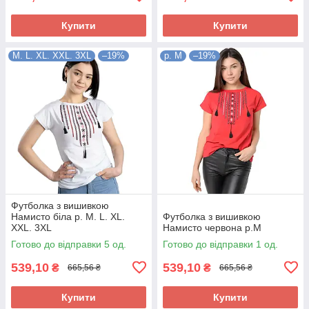
Купити
Купити
M. L. XL. XXL. 3XL
–19%
р. М
–19%
Футболка з вишивкою
Намисто біла р. M. L. XL.
Футболка з вишивкою
XXL. 3XL
Намисто червона р.М
Готово до відправки 5 од.
Готово до відправки 1 од.
539,10
539,10
₴
₴
665,56 ₴
665,56 ₴
Купити
Купити