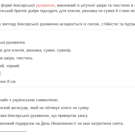
 формі боксерської
рукавички
, виконаний із штучної шкіри та текстилю в
нський брелок добре підходить для ключів, рюкзака чи сумки й стане н
 вигляді боксерської рукавички асоціюється із силою, стійкістю та підтр
ька рукавичка.
к для ключів, рюкзака, сумки, сувенір.
а шкіра, текстиль.​
ій, чорний.
E.
но 8 см.​
зайн з українською символікою.
егкий аксесуар, який не обтяжує ключі чи сумку.
ма боксерської рукавички, що привертає увагу.
великий подарунок на День Незалежності чи інші патріотичні свята.
———————