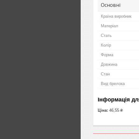
Основні
Країна виробник
Матеріал
Стать
Колір
Форма
Довжина
Стан
Вид брелока
Інформація дл
Ціна:
46,55 ₴