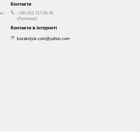
ри.
+380 (63) 317-66-38
(Любомир)
kozakstyle.com@yahoo.com