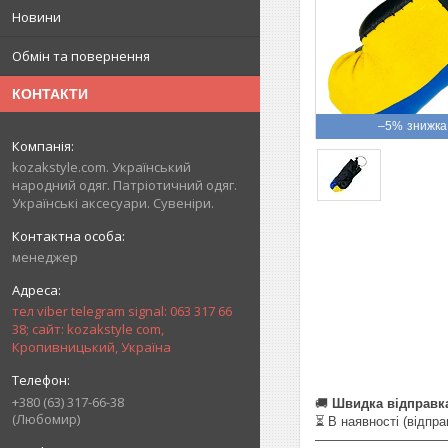
Новини
Обмін та повернення
КОНТАКТИ
–5%
kozakstyle.com. Український
народний одяг. Патріотичний одяг.
Українські аксесуари. Сувеніри.
менеджер
тел viber telegram signal: 063 317 66
38; сайт: kozakstyle com,
Кропивницький, Україна
+380 (63) 317-66-38
🚚
Швидка відправка 
(Любомир)
⏳ В наявності (відпра
——————————