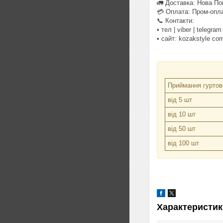
🚛 Доставка: Нова По
💳 Оплата: Пром-опла
📞 Контакти:
• тел | viber | telegr
• сайт: kozakstyle co
Приймання гуртови
від 5 шт
від 10 шт
від 50 шт
від 100 шт
Характеристик