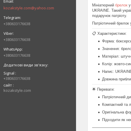
Мініатюрний
брелок
у
kozakstyle.com@yahoo.com
UKRAINE. Такий украї
подарунок патріоту.
+380633176638
Патріотичний брелок у
📋 Характеристики:
+380633176638
Форма: боксерс
Значення: брело
+380633176638
Матеріал: штучн
Колір: жовто-син
Напис: UKRAIN
Signal
+380633176638
Довжина приблиз
сайт
🌟 Переваги:
kozakstyle.com
Патріотичний ди
Компактний та л
Оригінальна фор
Підходити як не
——————————