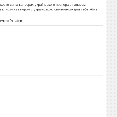
 жовто-синіх кольорах українського прапора з написом
евеликим сувеніром з українською символікою для себе або в
имкою України.