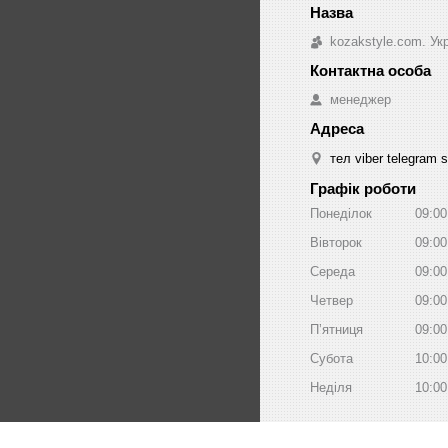
kozakstyle.com. Ук
менеджер
тел viber telegram 
Графік роботи
Понеділок
09:00
Вівторок
09:00
Середа
09:00
Четвер
09:00
Пʼятниця
09:00
Субота
10:00
Неділя
10:00