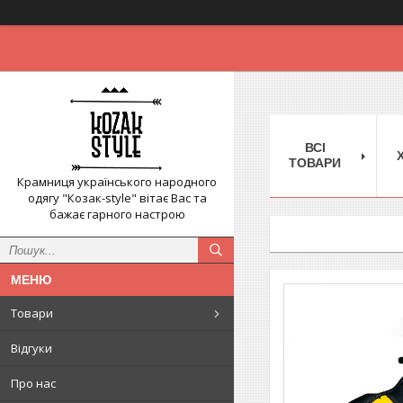
ВСІ
ТОВАРИ
Крамниця українського народного
одягу "Козак-style" вітає Вас та
бажає гарного настрою
Товари
Відгуки
Про нас