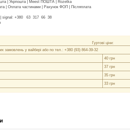
шта | Укрпошта | Meest ПОШТА | Rozetka
та | Оплата частинами | Рахунок ФОП | Післяплата
am | signal: +380 63 317 66 38
m
Гуртові ціни:
х замовлень у вайбері або по тел.: +380 (93) 864-39-32
40 грн
37 грн
35 грн
33 грн
и