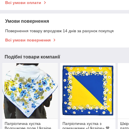
Всі умови оплати
Умови повернення
Повернення товару впродовж 14 днів за рахунок покупця
Всі умови повернення
Подібні товари компанії
Патріотична хустка
Патріотична хустка з
Шкір
Волошкове поле Ukraine
ромашками «Ukraine» 💙
патр