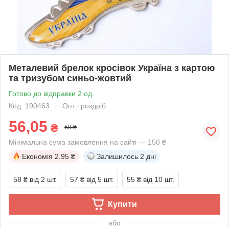
Металевий брелок кросівок Україна з картою
та тризубом синьо-жовтий
Готово до відправки 2 од.
Код: 190463
Опт і роздріб
56,05
₴
59 ₴
Мінімальна сума замовлення на сайті — 150 ₴
Економія
2.95 ₴
Залишилось
2 дні
58 ₴
від 2 шт.
57 ₴
від 5 шт.
55 ₴
від 10 шт.
Купити
або