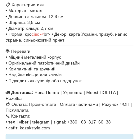
📋 Характеристики:
• Матеріал: метал
• Довжина з кільцем: 12,8 см
• Ширина: 3,5 см
• Діаметр кільця: 2,7 см
• Форма: кро
сівок<
br> • Декор: карта України, тризуб, напис
Україна, синьо-жовтий принт
🌟 Переваги:
• Міцний металевий корпус
• Оригінальний патріотичний дизайн
• Компактний та зручний
• Надійне кільце для ключів
• Підходить як сувенір або подарунок
—————————————————
🚛
Доставка:
Нова Пошта | Укрпошта | Meest ПОШТА |
Rozetka
💳 Оплата: Пром-оплата | Оплата частинами | Рахунок ФОП |
Післяплата
📞 Контакти:
• тел | viber | telegram | signal: +380 63 317 66 38
• сайт: kozakstyle com