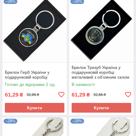
–34%
–34%
Брелок Тризуб Україна у
Брелок Герб України у
подарунковій коробці
подарунковій коробці
металевий з обʼємним склом
Готово до відправки 2 од.
В наявності
61,29
61,29
₴
₴
92,86 ₴
92,86 ₴
Купити
Купити
–29%
–29%