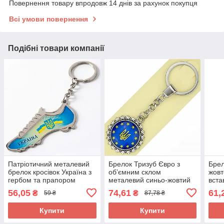
Повернення товару впродовж 14 днів за рахунок покупця
Всі умови повернення
Подібні товари компанії
Патріотичний металевий
Брелок Тризуб Євро з
Брел
брелок кросівок Україна з
обʼємним склом
жовт
гербом та прапором
металевий синьо-жовтий
вста
56,05
74,61
61,
₴
₴
59 ₴
87,78 ₴
Купити
Купити