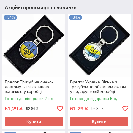
Акційні пропозиції та новинки
–34%
–34%
Брелок Тризуб на синьо-
Брелок Україна Вільна з
жовтому тлі зі скляною
тризубом та обʼємним склом
вставкою у коробці
у подарунковій коробці
Готово до відправки 7 од.
Готово до відправки 5 од.
61,29
61,29
₴
₴
92,86 ₴
92,86 ₴
Купити
Купити