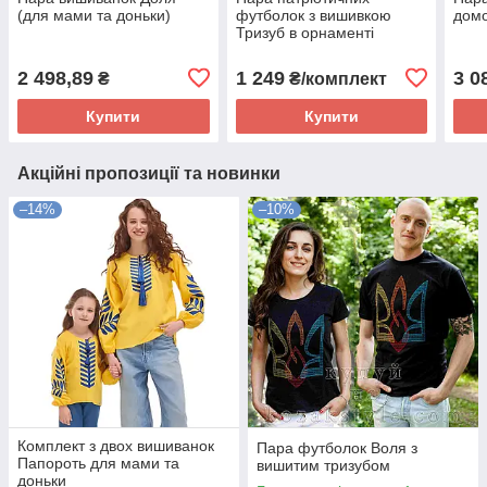
(для мами та доньки)
футболок з вишивкою
домо
Тризуб в орнаменті
2 498,89
1 249
3 0
₴
₴/комплект
Купити
Купити
Акційні пропозиції та новинки
–14%
–10%
Комплект з двох вишиванок
Пара футболок Воля з
Папороть для мами та
вишитим тризубом
доньки