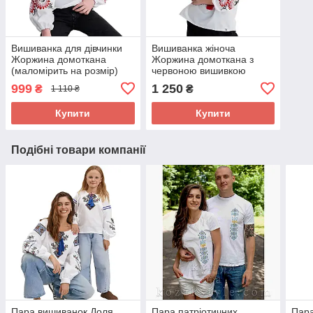
Вишиванка для дівчинки
Вишиванка жіноча
Жоржина домоткана
Жоржина домоткана з
(маломірить на розмір)
червоною вишивкою
р.146
гладдю р. M. 2XL
999
1 250
₴
₴
1 110 ₴
Купити
Купити
Подібні товари компанії
Пара вишиванок Доля
Пара патріотичних
Пара