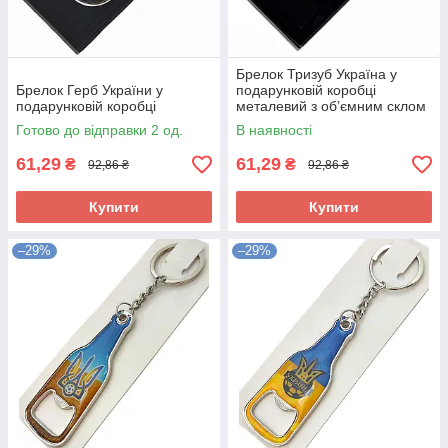
Брелок Тризуб Україна у
Брелок Герб України у
подарунковій коробці
подарунковій коробці
металевий з обʼємним склом
Готово до відправки 2 од.
В наявності
61,29
61,29
₴
₴
92,86 ₴
92,86 ₴
Купити
Купити
–29%
–29%