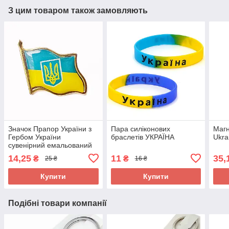
З цим товаром також замовляють
Значок Прапор України з
Пара силіконових
Магн
Гербом України
браслетів УКРАЇНА
Ukra
сувенірний емальований
14,25
11
35,
₴
₴
25 ₴
16 ₴
Купити
Купити
Подібні товари компанії