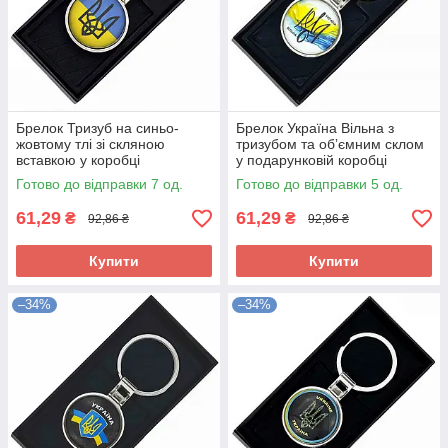
Брелок Тризуб на синьо-
Брелок Україна Вільна з
жовтому тлі зі скляною
тризубом та обʼємним склом
вставкою у коробці
у подарунковій коробці
Готово до відправки 7 од.
Готово до відправки 5 од.
61,29
61,29
₴
₴
92,86 ₴
92,86 ₴
Купити
Купити
–34%
–34%