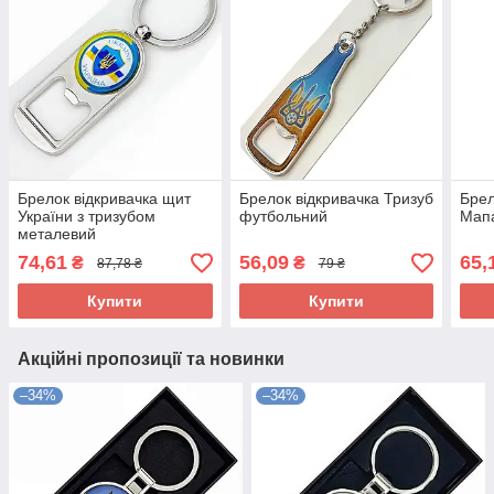
Брелок відкривачка щит
Брелок відкривачка Тризуб
Брел
України з тризубом
футбольний
Мап
металевий
74,61
56,09
65,
₴
₴
87,78 ₴
79 ₴
Купити
Купити
Акційні пропозиції та новинки
–34%
–34%