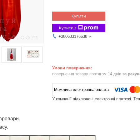
Купити
Купити з
+380633176638
повернення товару протягом 14 днів
за раху
У компанії підключені електронні платежі. Те
аровари.
асу.