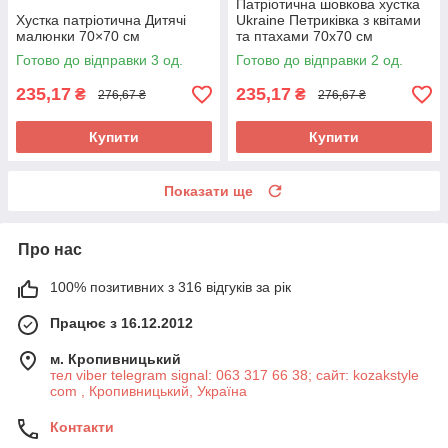
Патріотична шовкова хустка
Хустка патріотична Дитячі
Ukraine Петриківка з квітами
малюнки 70×70 см
та птахами 70х70 см
Готово до відправки 3 од.
Готово до відправки 2 од.
235,17
235,17
₴
₴
276,67 ₴
276,67 ₴
Купити
Купити
Показати ще
Про нас
100% позитивних з 316 відгуків за рік
Працює з 16.12.2012
м. Кропивницький
тел viber telegram signal: 063 317 66 38; сайт: kozakstyle
com , Кропивницький, Україна
Контакти