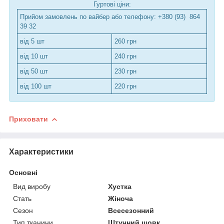
Гуртові ціни:
Прийом замовлень по вайбер або телефону: +380 (93) 864
39 32
від 5 шт
260 грн
від 10 шт
240 грн
від 50 шт
230 грн
від 100 шт
220 грн
Приховати
Характеристики
Основні
Вид виробу
Хустка
Стать
Жіноча
Сезон
Всесезонний
Тип тканини
Штучний шовк