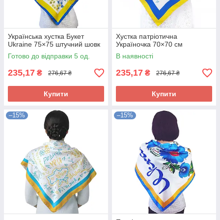
Українська хустка Букет
Хустка патріотична
Ukraine 75×75 штучний шовк
Україночка 70×70 см
Готово до відправки 5 од.
В наявності
235,17
235,17
₴
₴
276,67 ₴
276,67 ₴
Купити
Купити
–15%
–15%