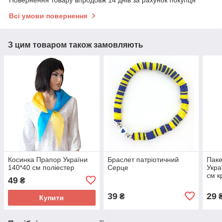
Повернення товару впродовж 14 днів за рахунок покупця
Всі умови повернення
З цим товаром також замовляють
Косинка Прапор України
Браслет патріотичний
Паке
140*40 см поліестер
Серце
Укра
см к
49
₴
39
29
₴
Купити