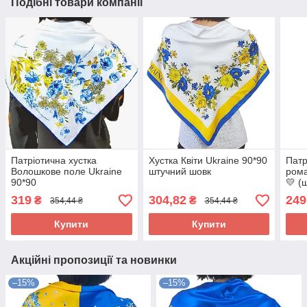
Подібні товари компанії
Патріотична хустка
Хустка Квіти Ukraine 90*90
Патр
Волошкове поле Ukraine
штучний шовк
рома
90*90
💛 (
см)
319
304,82
249
₴
₴
354,44 ₴
354,44 ₴
Купити
Купити
Акційні пропозиції та новинки
–15%
–15%