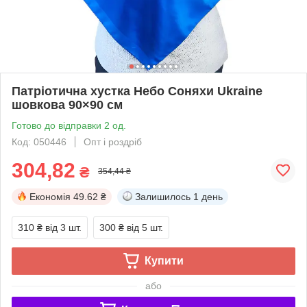
Патріотична хустка Небо Соняхи Ukraine
шовкова 90×90 см
Готово до відправки 2 од.
Код: 050446
Опт і роздріб
304,82
₴
354,44 ₴
Економія
49.62 ₴
Залишилось
1 день
310 ₴
від 3 шт.
300 ₴
від 5 шт.
Купити
або