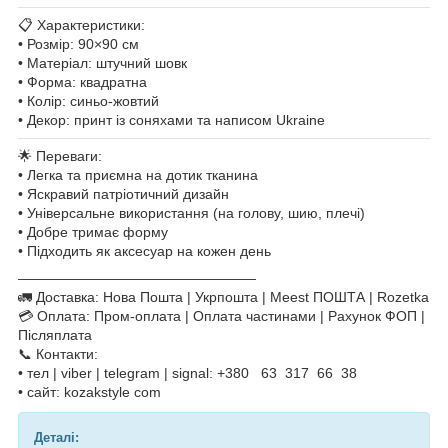
📋 Характеристики:
• Розмір: 90×90 см
• Матеріал: штучний шовк
• Форма: квадратна
• Колір: синьо-жовтий
• Декор: принт із соняхами та написом Ukraine
🌟 Переваги:
• Легка та приємна на дотик тканина
• Яскравий патріотичний дизайн
• Універсальне використання (на голову, шию, плечі)
• Добре тримає форму
• Підходить як аксесуар на кожен день
—————————————————
🚛 Доставка: Нова Пошта | Укрпошта | Meest ПОШТА | Rozetka
💳 Оплата: Пром-оплата | Оплата частинами | Рахунок ФОП |
Післяплата
📞 Контакти:
• тел | viber | telegram | signal: +380 63 317 66 38
• сайт: kozakstyle com
Деталі: