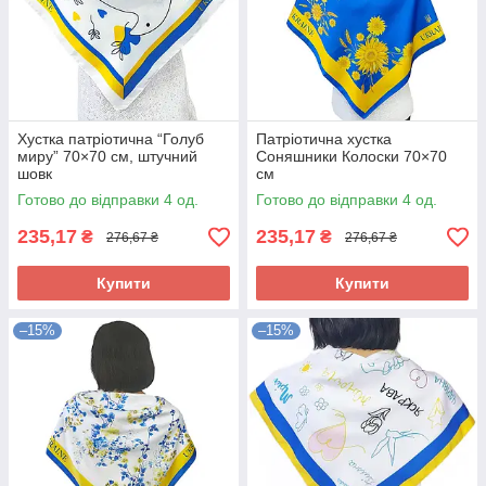
Хустка патріотична “Голуб
Патріотична хустка
миру” 70×70 см, штучний
Соняшники Колоски 70×70
шовк
см
Готово до відправки 4 од.
Готово до відправки 4 од.
235,17
235,17
₴
₴
276,67 ₴
276,67 ₴
Купити
Купити
–15%
–15%