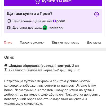
Купити з
Що таке купити з Пром?
Замовлення під захистом
Доступна доставка
Опис
Характеристики
Відгуки про товар
Доставка
Опис
🚚
Швидка відправка (сьогодні-завтра):
2 шт
⏳ В наявності (відправка через 1–2 дні): від 5 шт
—————————————————
Патріотична хустка з яскравим принтом у синьо-жовтих
кольорах із зображенням соняхів та написом Ukraine is my
home. Легка тканина з ефектом шовку приємна на дотик і
добре лягає на голову, шию або плечі. Така хустка доповнить
повсякденний образ або стане виразним акцентом із
українською символікою.