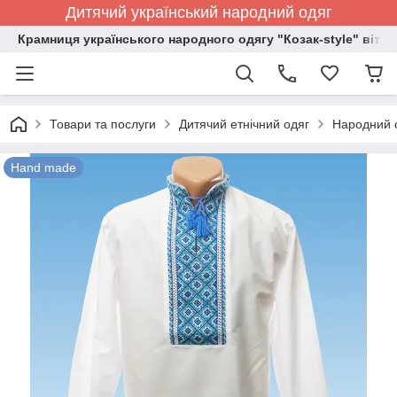
Дитячий український народний одяг
Крамниця українського народного одягу "Козак-style" вітає
Товари та послуги
Дитячий етнічний одяг
Народний о
Hand made