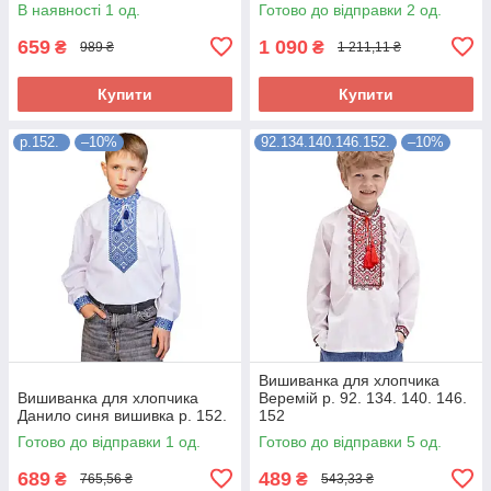
В наявності 1 од.
Готово до відправки 2 од.
659
1 090
₴
₴
989 ₴
1 211,11 ₴
Купити
Купити
р.152.
–10%
92.134.140.146.152.
–10%
Вишиванка для хлопчика
Вишиванка для хлопчика
Веремій р. 92. 134. 140. 146.
Данило синя вишивка р. 152.
152
Готово до відправки 1 од.
Готово до відправки 5 од.
689
489
₴
₴
765,56 ₴
543,33 ₴