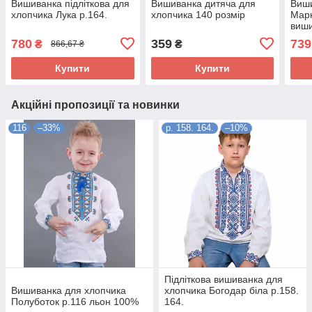
Вишиванка підліткова для
Вишиванка дитяча для
Виши
хлопчика Лука р.164.
хлопчика 140 розмір
Марк
виши
780
359
739
₴
₴
866,67 ₴
Купити
Купити
Акційні пропозиції та новинки
116
–33%
р. 158. 164.
–10%
Підліткова вишиванка для
Вишиванка для хлопчика
хлопчика Богодар біла р.158.
Полуботок р.116 льон 100%
164.