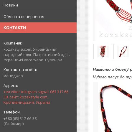
Новини
Обмін та повернення
КОНТАКТИ
kozakstyle.com. Український
народний одяг. Патріотичний одяг.
Українські аксесуари. Сувеніри.
Намісто з бісеру 
менеджер
Чудово пасує до тр
тел viber telegram signal: 063 317 66
38; сайт: kozakstyle com,
Кропивницький, Україна
+380 (63) 317-66-38
(Любомир)