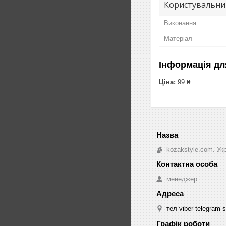
Користувальни
Виконання
Матеріал
Інформація дл
Ціна:
99 ₴
kozakstyle.com. Ук
менеджер
тел viber telegram 
Графік роботи