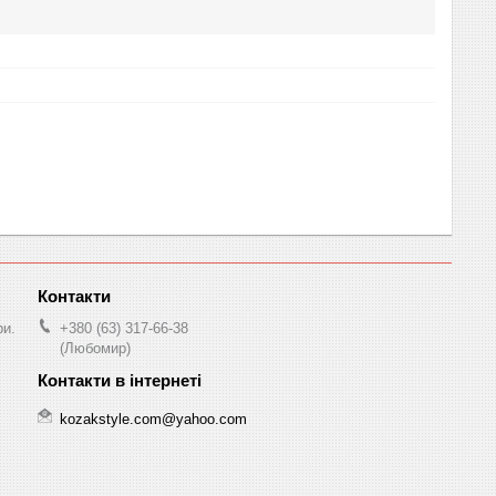
ри.
+380 (63) 317-66-38
(Любомир)
kozakstyle.com@yahoo.com