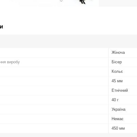
и
Жіноча
ння виробу
Бісер
Кольє
45 мм
Етнічний
40 г
Україна
Немає
450 мм