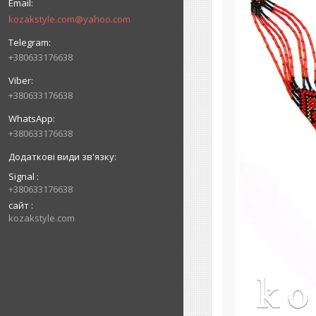
kozakstyle.com@yahoo.com
+380633176638
+380633176638
+380633176638
Signal
+380633176638
сайт
kozakstyle.com