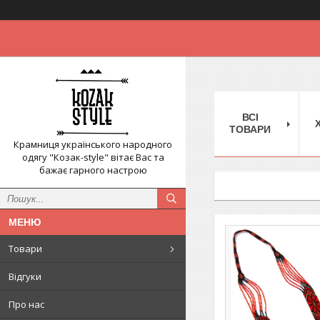
ВСІ
ТОВАРИ
Крамниця українського народного
одягу "Козак-style" вітає Вас та
бажає гарного настрою
Товари
Відгуки
Про нас