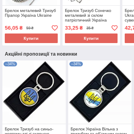
Брелок металевий Тризуб
Брелок Тризуб Сонечко
Брел
Прапор Україна Ukraine
металевий зі склом
Ukra
патріотичний Україна
суве
56,05
33,25
42,
₴
₴
59 ₴
35 ₴
Купити
Купити
Акційні пропозиції та новинки
–34%
–34%
Брелок Тризуб на синьо-
Брелок Україна Вільна з
жовтому тлі зі скляною
тризубом та обʼємним склом