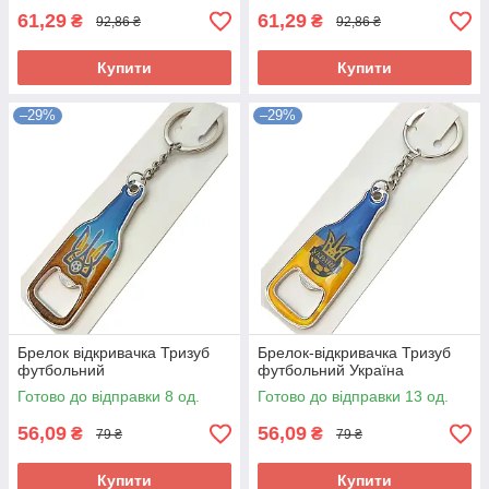
61,29
61,29
₴
₴
92,86 ₴
92,86 ₴
Купити
Купити
–29%
–29%
Брелок відкривачка Тризуб
Брелок-відкривачка Тризуб
футбольний
футбольний Україна
Готово до відправки 8 од.
Готово до відправки 13 од.
56,09
56,09
₴
₴
79 ₴
79 ₴
Купити
Купити