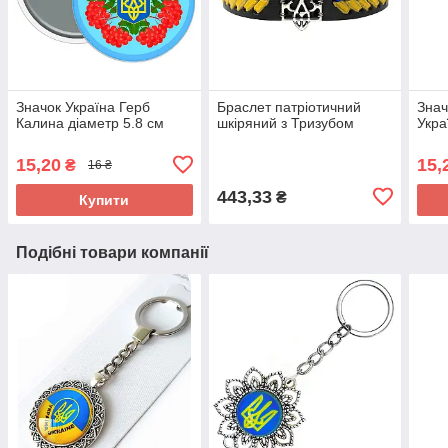
Значок Україна Герб
Браслет патріотичний
Знач
Калина діаметр 5.8 см
шкіряний з Тризубом
Укра
15,20
15,
₴
16 ₴
443,33
₴
Купити
Подібні товари компанії