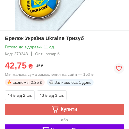
Брелок Україна Ukraine Тризуб
Готово до відправки 11 од.
Код: 270243
Опт і роздріб
42,75
₴
45 ₴
Мінімальна сума замовлення на сайті — 150 ₴
Економія
2.25 ₴
Залишилось
1 день
44 ₴
від 2 шт.
43 ₴
від 3 шт.
Купити
або