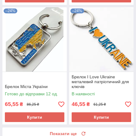
–24%
–24%
Брелок I Love Ukraine
металевий патріотичний для
Брелок Міста України
ключів
Готово до відправки 12 од.
В наявності
65,55
46,55
₴
₴
86,25 ₴
61,25 ₴
Купити
Купити
Показати ще