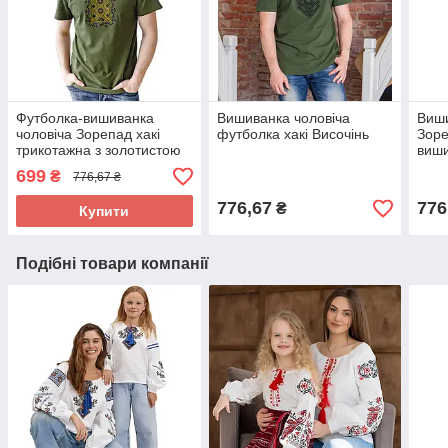
Футболка-вишиванка
Вишиванка чоловіча
Виши
чоловіча Зорепад хакі
футболка хакі Височінь
Зоре
трикотажна з золотистою
виш
вишивкою короткий рукав
699
₴
776,67 ₴
р. L
776,67
776
₴
Купити
Подібні товари компанії