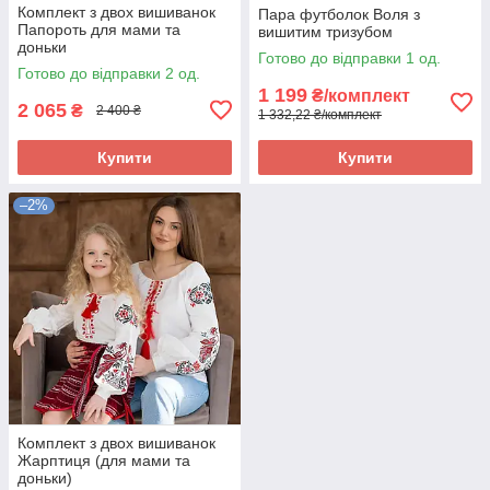
Комплект з двох вишиванок
Пара футболок Воля з
Папороть для мами та
вишитим тризубом
доньки
Готово до відправки 1 од.
Готово до відправки 2 од.
1 199
₴/комплект
2 065
₴
2 400 ₴
1 332,22 ₴/комплект
Купити
Купити
–2%
Комплект з двох вишиванок
Жарптиця (для мами та
доньки)