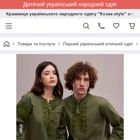
Дитячий український народний одяг
Крамниця українського народного одягу "Козак-style" вітає
Товари та послуги
Парний український етнічний одяг