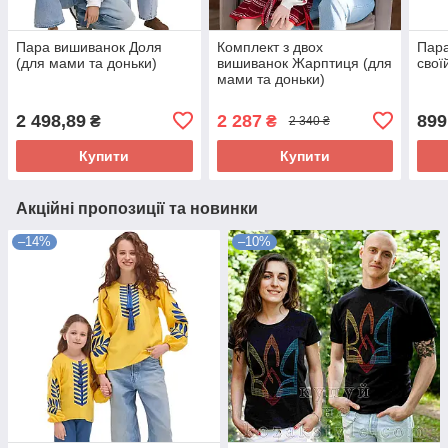
Пара вишиванок Доля
Комплект з двох
Пара
(для мами та доньки)
вишиванок Жарптиця (для
свої
мами та доньки)
2 498,89
2 287
899
₴
₴
2 340 ₴
Купити
Купити
Акційні пропозиції та новинки
–14%
–10%