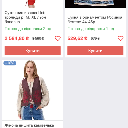
Сукня вишиванка Цвіт
троянди р. М. XL льон
Сукня з орнаментом Росинка
бавовна
бежеве 44-46р
Готово до відправки 2 од.
Готово до відправки 1 од.
2 584,80
529,62
₴
₴
3 590 ₴
679 ₴
Купити
Купити
–10%
Жіноча вишита камізелька