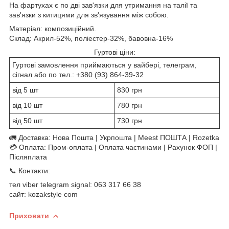
На фартухах є по дві зав'язки для утримання на талії та
зав'язки з китицями для зв'язування між собою.
Матеріал: композиційний.
Склад: Акрил-52%, поліестер-32%, бавовна-16%
Гуртові ціни:
Гуртові замовлення приймаються у вайбері, телеграм,
сігнал або по тел.: +380 (93) 864-39-32
від 5 шт
830 грн
від 10 шт
780 грн
від 50 шт
730 грн
🚛 Доставка: Нова Пошта | Укрпошта | Meest ПОШТА | Rozetka
💳 Оплата: Пром-оплата | Оплата частинами | Рахунок ФОП |
Післяплата
📞 Контакти:
тел viber telegram signal: 063 317 66 38
сайт: kozakstyle com
Приховати