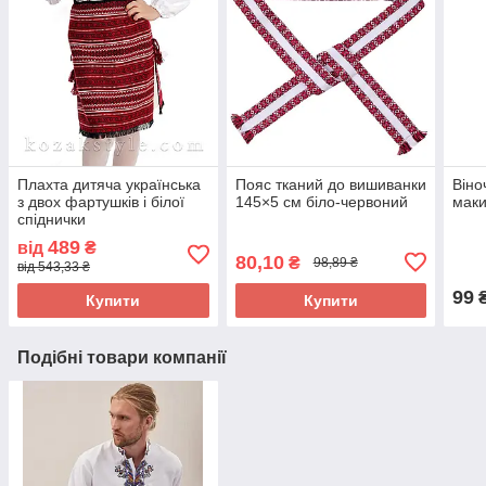
Плахта дитяча українська
Пояс тканий до вишиванки
Віно
з двох фартушків і білої
145×5 см біло-червоний
мак
спіднички
489
від
₴
80,10
₴
98,89 ₴
від 543,33 ₴
99
Купити
Купити
Подібні товари компанії