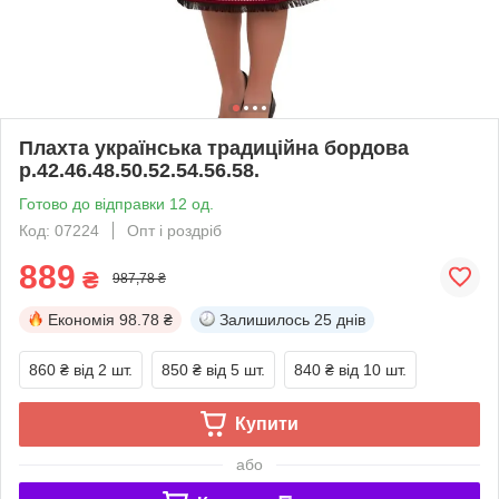
Плахта українська традиційна бордова
р.42.46.48.50.52.54.56.58.
Готово до відправки 12 од.
Код: 07224
Опт і роздріб
889
₴
987,78 ₴
Економія
98.78 ₴
Залишилось
25 днів
860 ₴
від 2 шт.
850 ₴
від 5 шт.
840 ₴
від 10 шт.
Купити
або