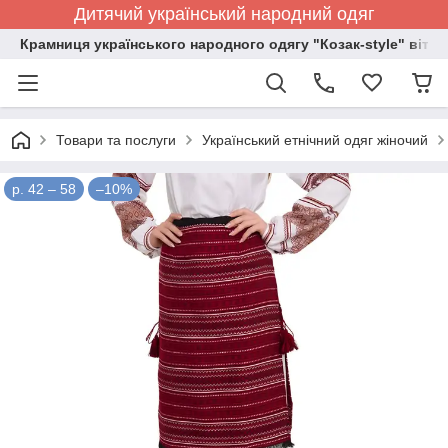
Дитячий український народний одяг
Крамниця українського народного одягу "Козак-style" вітає
Товари та послуги
Український етнічний одяг жіночий
р. 42 – 58
–10%