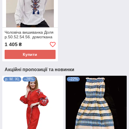
Чоловіча вишиванка Доля
р.50.52.54.56. домоткана
1 405
₴
Купити
Акційні пропозиції та новинки
р. М. XL
–28%
–22%