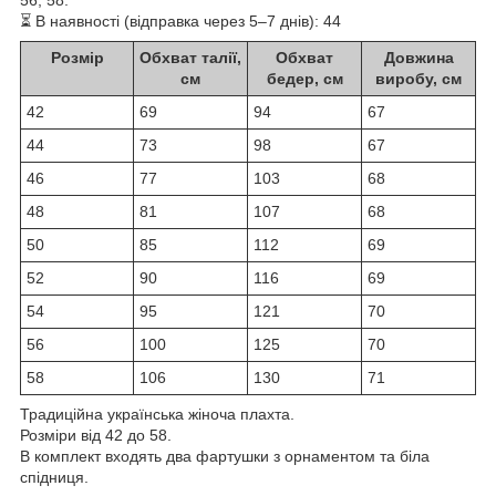
⏳ В наявності (відправка через 5–7 днів): 44
Розмір
Обхват талії,
Обхват
Довжина
см
бедер, см
виробу, см
42
69
94
67
44
73
98
67
46
77
103
68
48
81
107
68
50
85
112
69
52
90
116
69
54
95
121
70
56
100
125
70
58
106
130
71
Традиційна українська жіноча плахта.
Розміри від 42 до 58.
В комплект входять два фартушки з орнаментом та біла
спідниця.