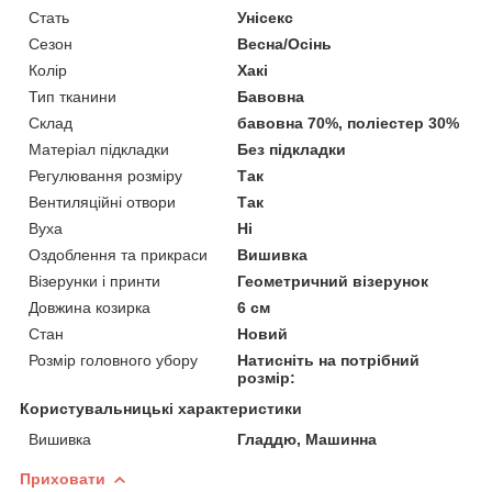
Стать
Унісекс
Сезон
Весна/Осінь
Колір
Хакі
Тип тканини
Бавовна
Склад
бавовна 70%, поліестер 30%
Матеріал підкладки
Без підкладки
Регулювання розміру
Так
Вентиляційні отвори
Так
Вуха
Ні
Оздоблення та прикраси
Вишивка
Візерунки і принти
Геометричний візерунок
Довжина козирка
6 см
Стан
Новий
Розмір головного убору
Натисніть на потрібний
розмір:
Користувальницькі характеристики
Вишивка
Гладдю, Машинна
Приховати