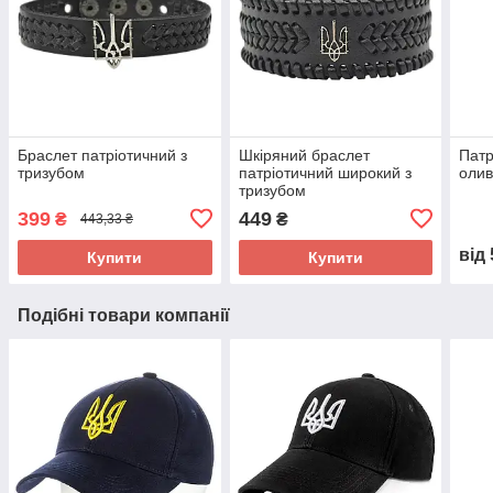
Браслет патріотичний з
Шкіряний браслет
Патр
тризубом
патріотичний широкий з
олив
тризубом
399
449
₴
₴
443,33 ₴
від
Купити
Купити
Подібні товари компанії