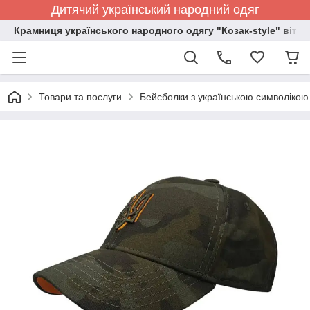
Дитячий український народний одяг
Крамниця українського народного одягу "Козак-style" вітає
Товари та послуги
Бейсболки з українською символікою