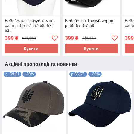
Бейсболка Тризуб темно-
Бейсболка Тризуб чорна
Бейс
синя р. 55-57. 57-59. 59-
р. 55-57. 57-59.
синя
61.
399
399
399
₴
₴
443,33 ₴
443,33 ₴
Купити
Купити
Акційні пропозиції та новинки
р. 59-61
–20%
р.55-57.
–20%