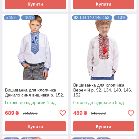
Купити
Купити
р.152.
–10%
92.134.140.146.152.
–10%
Вишиванка для хлопчика
Вишиванка для хлопчика
Веремій р. 92. 134. 140. 146.
Данило синя вишивка р. 152.
152
Готово до відправки 1 од.
Готово до відправки 5 од.
689
489
₴
₴
765,56 ₴
543,33 ₴
Купити
Купити