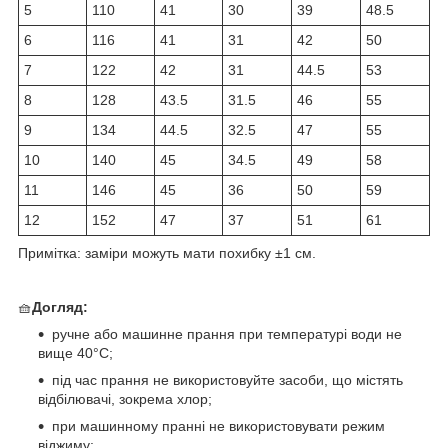
5
110
41
30
39
48.5
6
116
41
31
42
50
7
122
42
31
44.5
53
8
128
43.5
31.5
46
55
9
134
44.5
32.5
47
55
10
140
45
34.5
49
58
11
146
45
36
50
59
12
152
47
37
51
61
Примітка: заміри можуть мати похибку ±1 см.
🧺
Догляд:
ручне або машинне прання при температурі води не
вище 40°C;
під час прання не використовуйте засоби, що містять
відбілювачі, зокрема хлор;
при машинному пранні не використовувати режим
віджиму;