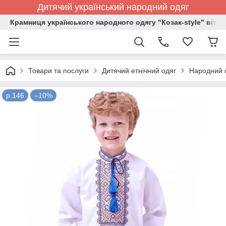
Дитячий український народний одяг
Крамниця українського народного одягу "Козак-style" вітає
Товари та послуги
Дитячий етнічний одяг
Народний о
р.146
–10%