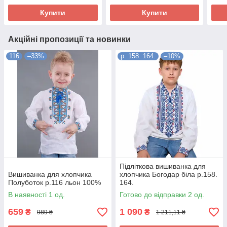
Купити
Купити
Акційні пропозиції та новинки
116
–33%
р. 158. 164.
–10%
Підліткова вишиванка для
Вишиванка для хлопчика
хлопчика Богодар біла р.158.
Полуботок р.116 льон 100%
164.
В наявності 1 од.
Готово до відправки 2 од.
659
1 090
₴
₴
989 ₴
1 211,11 ₴