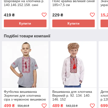
Шаровари на хлопчика р.
Пояс крайка великий синій
Знач
140.146.152.158. сині
185×7,5 см
укра
419
229
15,
₴
₴
Купити
Купити
Подібні товари компанії
Футболка вишиванка
Вишиванка для хлопчика
Дитя
Зорянчик для хлопчика
Веремій р. 92. 134. 140.
хлоп
сіра з червоною вишивкою
146. 152
р.12
трикотажна р.128. 134.
499
489
699
₴
₴
554,44 ₴
543,33 ₴
140. 146. 152.