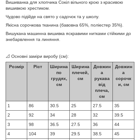
Вишиванка для хлопчика Сокіл вільного крою з красивою
вишивкою хрестиком.
Чудово підійде на свято у садочок та у школу.
Якісна сорочкова тканина (бавовна 65%, поліестер 35%).
Вишукана машинна вишивка яскравими нитками стійкими до
знебарвлення та линяння.
📐 Основні заміри виробу (см):
Розмір
Ріст
Ширина
Ширина
Довжин
Довжин
по
плечей,
а
а
грудях,
см
рукава
сорочк
см
від
и, см
плеча,
см
1
86
30.5
25
27.5
35
2
92
34
28
32
39.5
3
98
36.5
27.5
36
44
4
104
39
29.5
38.5
45