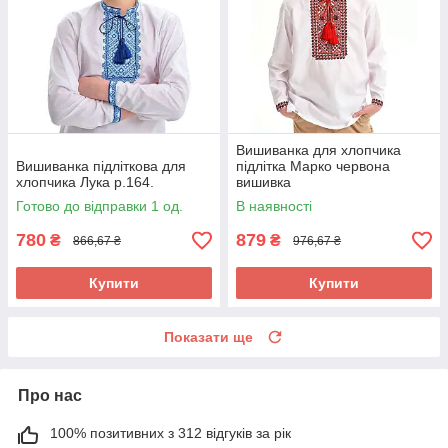
Вишиванка для хлопчика
Вишиванка підліткова для
підлітка Марко червона
хлопчика Лука р.164.
вишивка
Готово до відправки 1 од.
В наявності
780
879
₴
₴
866,67 ₴
976,67 ₴
Купити
Купити
Показати ще
Про нас
100% позитивних з 312 відгуків за рік