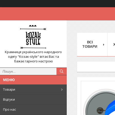
ВСІ
ТОВАРИ
Крамниця українського народного
одягу "Козак-style" вітає Вас та
бажає гарного настрою
Товари
Відгуки
Про нас