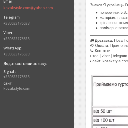
Значок Я українець I`
kozakstyle.com@yahoo.com
поперечник 5,8с
матеріал: пласт
+380633176638
кріплення: шпил
полімерне захис
——————————
+380633176638
🚛
Доставка:
Нова По
💳 Оплата: Пром-опла
📞 Контакти:
+380633176638
• тел | viber | telegr
• сайт: kozakstyle c
Signal
+380633176638
сайт
kozakstyle.com