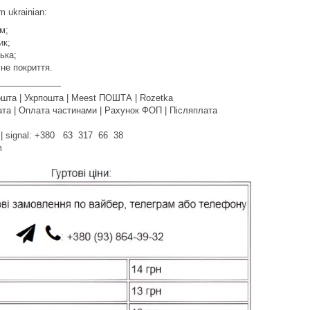
m ukrainian:
м;
ик;
ька;
не покриття.
———————
шта | Укрпошта | Meest ПОШТА | Rozetka
та | Оплата частинами | Рахунок ФОП | Післяплата
am | signal: +380 63 317 66 38
om