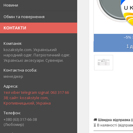
Новини
Обмін та повернення
КОНТАКТИ
–5%
1 д
kozakstyle.com. Український
народний одяг. Патріотичний одяг.
Українські аксесуари. Сувеніри.
менеджер
тел viber telegram signal: 063 317 66
38; сайт: kozakstyle com,
Кропивницький, Україна
+380 (63) 317-66-38
🚚
Швидка відправка (
(Любомир)
⏳ В наявності (відправк
———————————