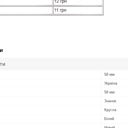
и
ути
58 мм
Україна
58 мм
Значок
Кругла
Білий
Новий