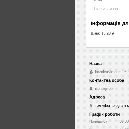
Тип кріплення
Інформація дл
Ціна:
15,20 ₴
kozakstyle.com. Ук
менеджер
тел viber telegram 
Графік роботи
Понеділок
09:00