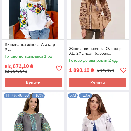
Вишиванка жіноча Агата р.
Жіноча вишиванка Олеся р.
XL.
XL. 2XL льон бавовна
Готово до відправки 1 од.
Готово до відправки 2 од.
872,10
від
₴
1 898,10
₴
2 343,33 ₴
від 1 076,67 ₴
Купити
Купити
44, 46, 48, 50
–10%
р.М
–10%