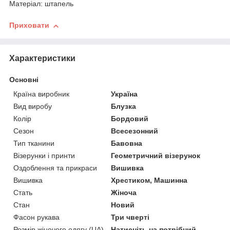
Матеріал: штапель
Приховати
Характеристики
Основні
Країна виробник
Україна
Вид виробу
Блузка
Колір
Бордовий
Сезон
Всесезонний
Тип тканини
Бавовна
Візерунки і принти
Геометричний візерунок
Оздоблення та прикраси
Вишивка
Вишивка
Хрестиком, Машинна
Стать
Жіноча
Стан
Новий
Фасон рукава
Три чверті
Розмір жіночого одягу (UA)
Натисніть на потрібний