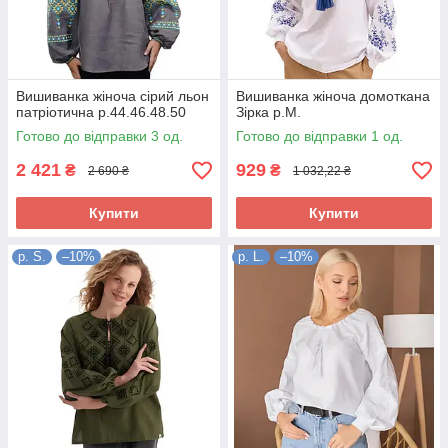
Вишиванка жіноча сірий льон
Вишиванка жіноча домоткана
патріотична р.44.46.48.50
Зірка р.M.
Готово до відправки 3 од.
Готово до відправки 1 од.
2 421
929
₴
₴
2 690 ₴
1 032,22 ₴
Купити
Купити
р. S.
–10%
р. L.
–10%