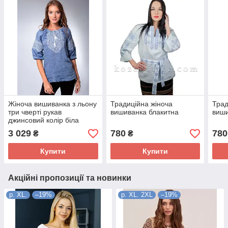
Жіноча вишиванка з льону
Традиційна жіноча
Трад
три чверті рукав
вишиванка блакитна
виши
джинсовий колір біла
вишивка
3 029
780
780
₴
₴
Купити
Купити
Акційні пропозиції та новинки
р. XL.
–19%
р. XL. 2XL
–19%