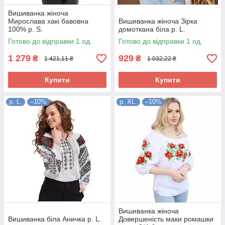
Вишиванка жіноча
Мирослава хакі бавовна
Вишиванка жіноча Зірка
100% р. S.
домоткана біла р. L.
Готово до відправки 1 од.
Готово до відправки 1 од.
1 279
929
₴
₴
1 421,11 ₴
1 032,22 ₴
Купити
Купити
р. L.
–10%
р. XL.
–10%
Вишиванка жіноча
Вишиванка біла Аничка р. L.
Довершеність маки ромашки