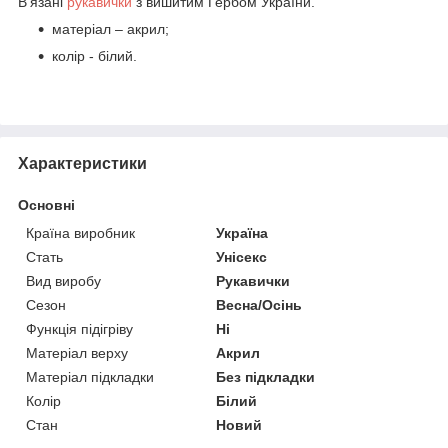
В'язані
рукавички
з вишитим Гербом України.
матеріал – акрил;
колір - білий.
Характеристики
Основні
Країна виробник
Україна
Стать
Унісекс
Вид виробу
Рукавички
Сезон
Весна/Осінь
Функція підігріву
Ні
Матеріал верху
Акрил
Матеріал підкладки
Без підкладки
Колір
Білий
Стан
Новий