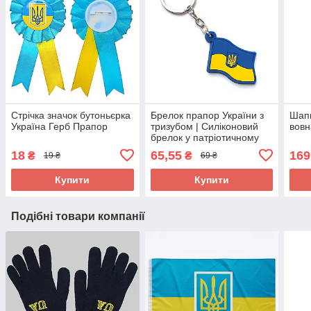
Стрічка значок бутоньєрка
Брелок прапор України з
Шапк
Україна Герб Прапор
тризубом | Силіконовий
вовн
брелок у патріотичному
стилі
18
65,55
169
₴
₴
19 ₴
69 ₴
Купити
Купити
Подібні товари компанії