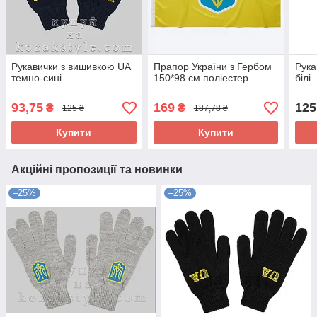
Рукавички з вишивкою UA
Прапор України з Гербом
Рука
темно-сині
150*98 см поліестер
білі
93,75
169
125
₴
₴
125 ₴
187,78 ₴
Купити
Купити
Акційні пропозиції та новинки
–25%
–25%