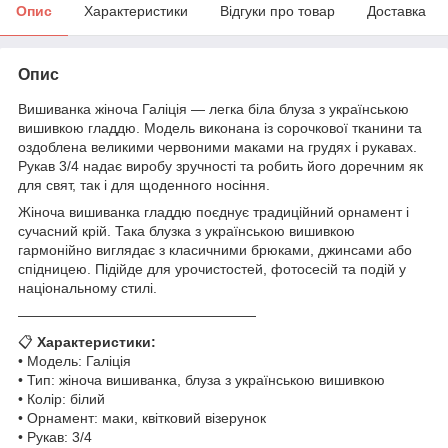
Опис
Характеристики
Відгуки про товар
Доставка
Опис
Вишиванка жіноча Галіція — легка біла блуза з українською
вишивкою гладдю. Модель виконана із сорочкової тканини та
оздоблена великими червоними маками на грудях і рукавах.
Рукав 3/4 надає виробу зручності та робить його доречним як
для свят, так і для щоденного носіння.
Жіноча вишиванка гладдю поєднує традиційний орнамент і
сучасний крій. Така блузка з українською вишивкою
гармонійно виглядає з класичними брюками, джинсами або
спідницею. Підійде для урочистостей, фотосесій та подій у
національному стилі.
—————————————————
📋
Характеристики:
• Модель: Галіція
• Тип: жіноча вишиванка, блуза з українською вишивкою
• Колір: білий
• Орнамент: маки, квітковий візерунок
• Рукав: 3/4