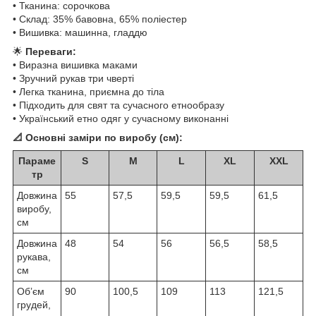
• Тканина: сорочкова
• Склад: 35% бавовна, 65% поліестер
• Вишивка: машинна, гладдю
🌟
Переваги:
• Виразна вишивка маками
• Зручний рукав три чверті
• Легка тканина, приємна до тіла
• Підходить для свят та сучасного етнообразу
• Український етно одяг у сучасному виконанні
📐 Основні заміри по виробу (см):
Параме
S
M
L
XL
XXL
тр
Довжина
55
57,5
59,5
59,5
61,5
виробу,
см
Довжина
48
54
56
56,5
58,5
рукава,
см
Обʼєм
90
100,5
109
113
121,5
грудей,