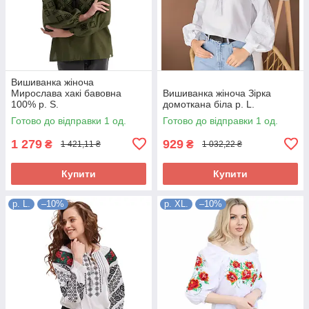
Вишиванка жіноча
Мирослава хакі бавовна
Вишиванка жіноча Зірка
100% р. S.
домоткана біла р. L.
Готово до відправки 1 од.
Готово до відправки 1 од.
1 279
929
₴
₴
1 421,11 ₴
1 032,22 ₴
Купити
Купити
р. L.
–10%
р. XL.
–10%