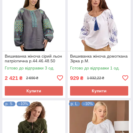
Вишиванка жіноча сірий льон
Вишиванка жіноча домоткана
патріотична р.44.46.48.50
Зірка р.M.
Готово до відправки 3 од.
Готово до відправки 1 од.
2 421
929
₴
₴
2 690 ₴
1 032,22 ₴
Купити
Купити
р. S.
–10%
р. L.
–10%