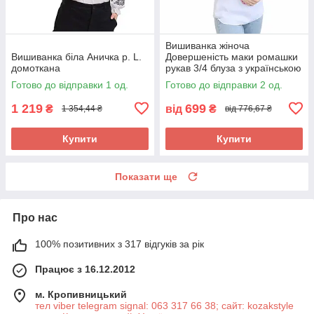
Вишиванка жіноча
Вишиванка біла Аничка р. L.
Довершеність маки ромашки
домоткана
рукав 3/4 блуза з українською
вишивкою р. XL.
Готово до відправки 1 од.
Готово до відправки 2 од.
1 219
699
₴
від
₴
1 354,44 ₴
від 776,67 ₴
Купити
Купити
Показати ще
Про нас
100% позитивних з 317 відгуків за рік
Працює з 16.12.2012
м. Кропивницький
тел viber telegram signal: 063 317 66 38; сайт: kozakstyle