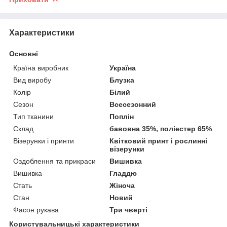
Характеристики
Основні
Країна виробник
Україна
Вид виробу
Блузка
Колір
Білий
Сезон
Всесезонний
Тип тканини
Поплін
Склад
бавовна 35%, поліестер 65%
Візерунки і принти
Квітковий принт і рослинні
візерунки
Оздоблення та прикраси
Вишивка
Вишивка
Гладдю
Стать
Жіноча
Стан
Новий
Фасон рукава
Три чверті
Користувальницькі характеристики