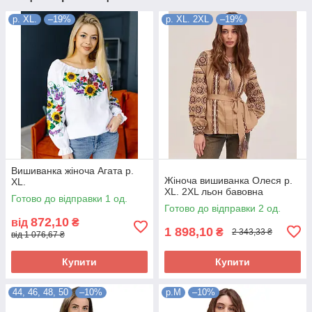
р. XL.
–19%
р. XL. 2XL
–19%
Вишиванка жіноча Агата р.
Жіноча вишиванка Олеся р.
XL.
XL. 2XL льон бавовна
Готово до відправки 1 од.
Готово до відправки 2 од.
872,10
від
₴
1 898,10
₴
2 343,33 ₴
від 1 076,67 ₴
Купити
Купити
44, 46, 48, 50
–10%
р.М
–10%