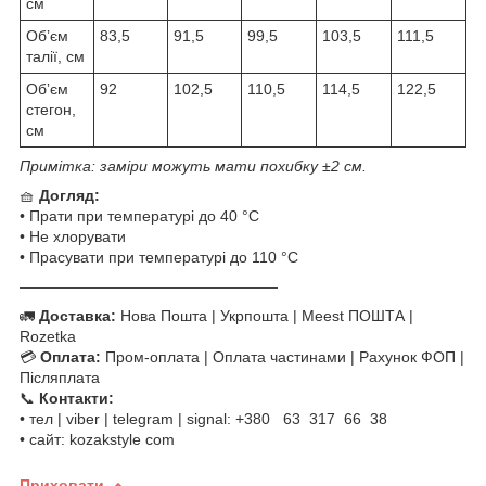
см
Обʼєм
83,5
91,5
99,5
103,5
111,5
талії, см
Обʼєм
92
102,5
110,5
114,5
122,5
стегон,
см
Примітка: заміри можуть мати похибку ±2 см.
🧺
Догляд:
• Прати при температурі до 40 °C
• Не хлорувати
• Прасувати при температурі до 110 °C
—————————————————
🚛
Доставка:
Нова Пошта | Укрпошта | Meest ПОШТА |
Rozetka
💳
Оплата:
Пром-оплата | Оплата частинами | Рахунок ФОП |
Післяплата
📞
Контакти:
• тел | viber | telegram | signal: +380 63 317 66 38
• сайт: kozakstyle com
Приховати