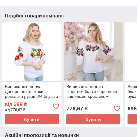
Подібні товари компанії
Вишиванка жіноча
Вишиванка жіноча
Виши
Довершеність маки
Престиж біла з червоною
блак
ромашки рукав 3/4 блуза з
вишивкою хрестиком
рука
українською вишивкою р.
рукав 3/4
699
від
₴
XL.
776,67
698
₴
від 776,67 ₴
Купити
Купити
Акційні пропозиції та новинки