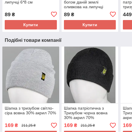
липучці 6*8 см
богом даній землі
патр
оливкова на липучці
триз
89
89
449
₴
₴
Купити
Купити
Подібні товари компанії
Шапка з тризубом світло-
Шапка патріотична з
Шапк
сіра вовна 30% акрил 70%
Тризубом чорна вовна
Триз
30% акрил 70%
акр
169
169
169
₴
₴
211,25 ₴
211,25 ₴