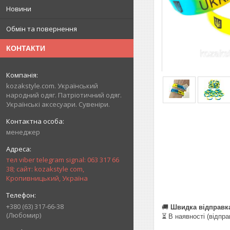
Новини
Обмін та повернення
КОНТАКТИ
kozakstyle.com. Український
народний одяг. Патріотичний одяг.
Українські аксесуари. Сувеніри.
менеджер
тел viber telegram signal: 063 317 66
38; сайт: kozakstyle com,
Кропивницький, Україна
+380 (63) 317-66-38
🚚
Швидка відправка 
(Любомир)
⏳ В наявності (відпра