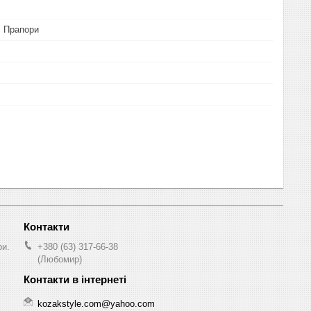
, Прапори
ри.
+380 (63) 317-66-38
(Любомир)
kozakstyle.com@yahoo.com