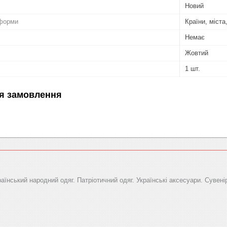
Новий
форми
Країни, міста
Немає
Жовтий
1 шт.
я замовлення
раїнський народний одяг. Патріотичний одяг. Українські аксесуари. Сувені