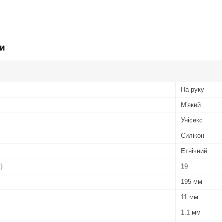
и
На руку
М'який
Унісекс
Силікон
Етнічний
)
19
195 мм
11 мм
1.1 мм