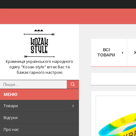
ВСІ
ТОВАРИ
Крамниця українського народного
одягу "Козак-style" вітає Вас та
бажає гарного настрою
Товари
Відгуки
Про нас