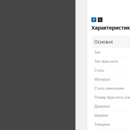
Характеристик
Основні
Тип
Тип браслета
Стать
Матеріал
Стиль виконання
Розмір браслета (см
Довжина
Ширина
Товщина