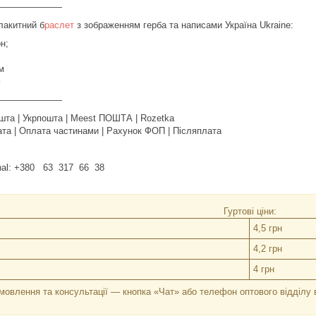
———————
лакитний б
раслет
з зображенням герба та написами Україна Ukraine:
н;
м
м
————————
шта | Укрпошта | Meest ПОШТА | Rozetka
та | Оплата частинами | Рахунок ФОП | Післяплата
ignal: +380 63 317 66 38
Гуртові ціни:
4,5 грн
4,2 грн
4 грн
мовлення та консультації — кнопка «Чат» або телефон оптового відділу 