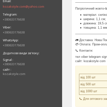
——————————
kozakstyle.com@yahoo.com
Патріотичний жовто-б
матеріал: силіко
+380633176638
ширина: 1,1 см;
довжина: 19,5 с
товщина: 1,1 м
+380633176638
—————————
🚛 Доставка: Нова По
💳 Оплата: Пром-опла
+380633176638
📞 Контакти:
тел viber telegram s
Signal
сайт: kozakstyle com
+380633176638
сайт
kozakstyle.com
від 100 шт
від 500 шт
від 1000 шт
📞 Для оптового за