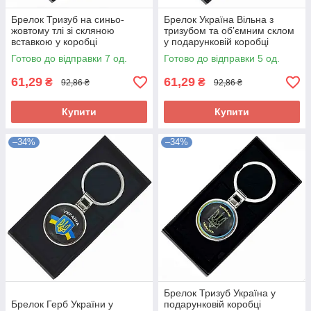
Брелок Тризуб на синьо-
Брелок Україна Вільна з
жовтому тлі зі скляною
тризубом та обʼємним склом
вставкою у коробці
у подарунковій коробці
Готово до відправки 7 од.
Готово до відправки 5 од.
61,29
61,29
₴
₴
92,86 ₴
92,86 ₴
Купити
Купити
–34%
–34%
Брелок Тризуб Україна у
Брелок Герб України у
подарунковій коробці