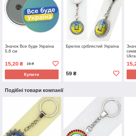
Значок Все буде Україна
Брелок сріблястий Україна
Знач
5,8 см
симв
Ukra
15,20
15,
₴
16 ₴
59
₴
Купити
Подібні товари компанії