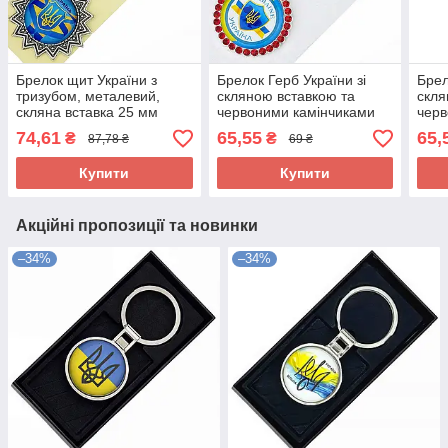
Брелок щит України з
Брелок Герб України зі
Брел
тризубом, металевий,
скляною вставкою та
скля
скляна вставка 25 мм
червоними камінчиками
черв
74,61
65,55
65,
₴
₴
87,78 ₴
69 ₴
Купити
Купити
Акційні пропозиції та новинки
–34%
–34%