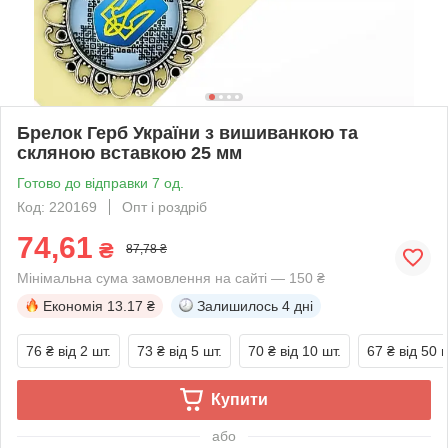
Брелок Герб України з вишиванкою та
скляною вставкою 25 мм
Готово до відправки 7 од.
Код: 220169
Опт і роздріб
74,61
₴
87,78 ₴
Мінімальна сума замовлення на сайті — 150 ₴
Економія
13.17 ₴
Залишилось
4 дні
76 ₴
від 2 шт.
73 ₴
від 5 шт.
70 ₴
від 10 шт.
67 ₴
від 50 ш
Купити
або