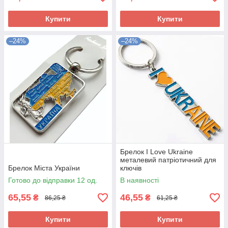
Купити
Купити
–24%
–24%
Брелок I Love Ukraine
металевий патріотичний для
Брелок Міста України
ключів
Готово до відправки 12 од.
В наявності
65,55
46,55
₴
₴
86,25 ₴
61,25 ₴
Купити
Купити