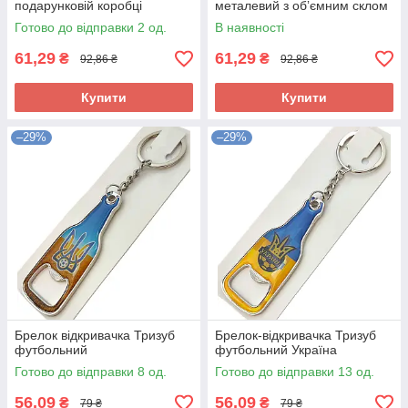
подарунковій коробці
металевий з обʼємним склом
Готово до відправки 2 од.
В наявності
61,29
61,29
₴
₴
92,86 ₴
92,86 ₴
Купити
Купити
–29%
–29%
Брелок відкривачка Тризуб
Брелок-відкривачка Тризуб
футбольний
футбольний Україна
Готово до відправки 8 од.
Готово до відправки 13 од.
56,09
56,09
₴
₴
79 ₴
79 ₴