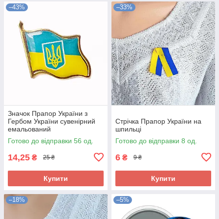
–43%
–33%
Значок Прапор України з
Гербом України сувенірний
Стрічка Прапор України на
емальований
шпильці
Готово до відправки 56 од.
Готово до відправки 8 од.
14,25
6
₴
₴
25 ₴
9 ₴
Купити
Купити
–18%
–5%