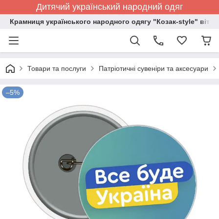
Дитячий український народний одяг
Крамниця українського народного одягу "Козак-style" вітає
Товари та послуги
Патріотичні сувеніри та аксесуари
–5%