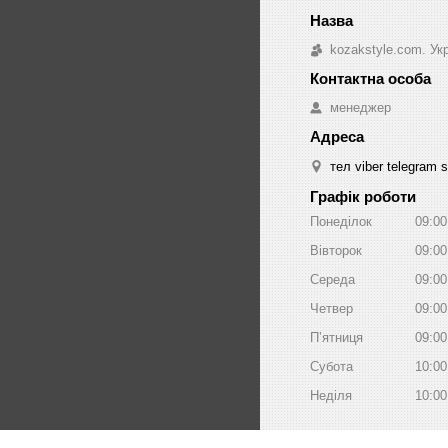
kozakstyle.com. Ук
менеджер
тел viber telegram 
Графік роботи
Понеділок
09:00
Вівторок
09:00
Середа
09:00
Четвер
09:00
Пʼятниця
09:00
Субота
10:00
Неділя
10:00