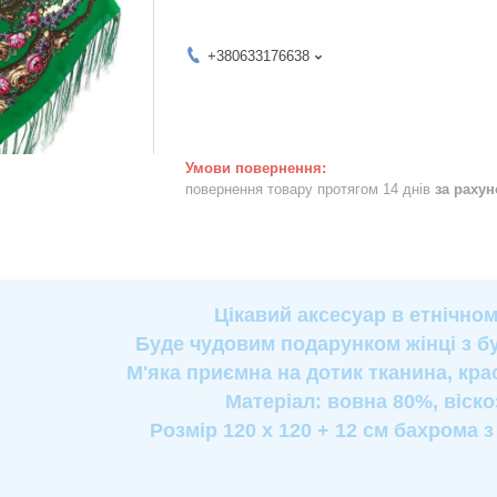
+380633176638
повернення товару протягом 14 днів
за раху
Цікавий аксесуар в етнічном
Буде чудовим подарунком жінці з бу
М'яка приємна на дотик тканина, кра
Матеріал: вовна 80%, віск
Розмір 120 х 120 + 12 см бахрома з