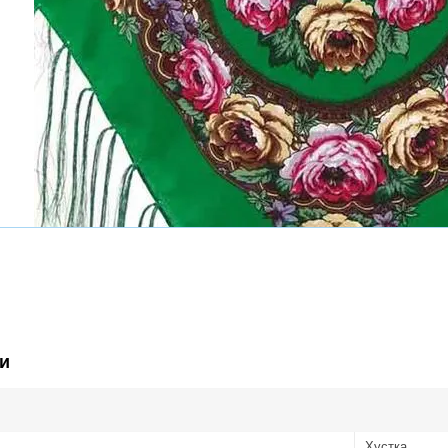
и
Хустка