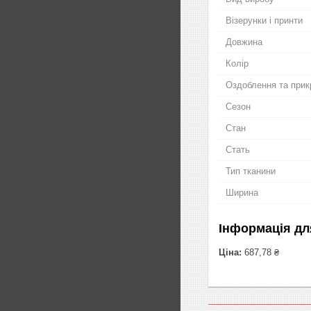
Візерунки і принти
Довжина
Колір
Оздоблення та прик
Сезон
Стан
Стать
Тип тканини
Ширина
Інформація дл
Ціна:
687,78 ₴