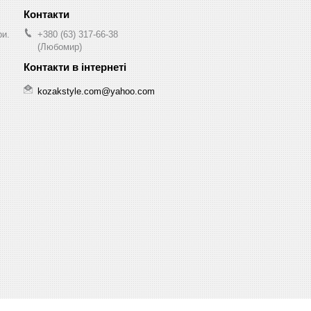
ри.
+380 (63) 317-66-38
(Любомир)
kozakstyle.com@yahoo.com