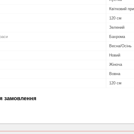
Квітковий при
120 см
Зелений
раси
Бахрома
Весна/Осінь
Новий
Жіноча
Вовна
120 см
я замовлення