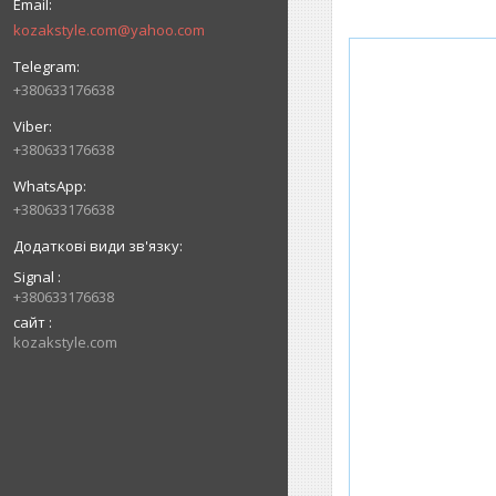
kozakstyle.com@yahoo.com
+380633176638
+380633176638
+380633176638
Signal
+380633176638
сайт
kozakstyle.com