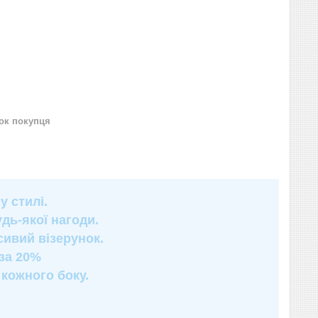
нок покупця
у стилі.
дь-якої нагоди.
сивий візерунок.
оза 20%
 кожного боку.