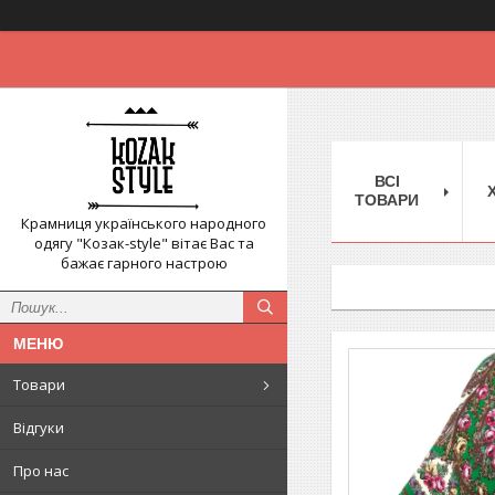
ВСІ
ТОВАРИ
Крамниця українського народного
одягу "Козак-style" вітає Вас та
бажає гарного настрою
Товари
Відгуки
Про нас