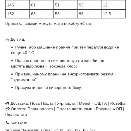
146
61
51
93
12
152
63
53
96
12.5
Примітка: заміри можуть мати похибку ±1 см.
🧺 Догляд:
Ручне або машинне прання при температурі води не
вище 40 ° C;
Під час прання не використовувати засоби, що
містять відбілювачі, зокрема хлор;
При машинному пранні не використовувати режим
"віджимання";
Прасувати одяг з виворітного боку.
🚛 Доставка: Нова Пошта | Укрпошта | Meest ПОШТА | Rozetka
💳 Оплата: Пром-оплата | Оплата частинами | Рахунок ФОП |
Післяплата
📞 Контакти:
тел viber telegram signal: +380 63 317 66 38