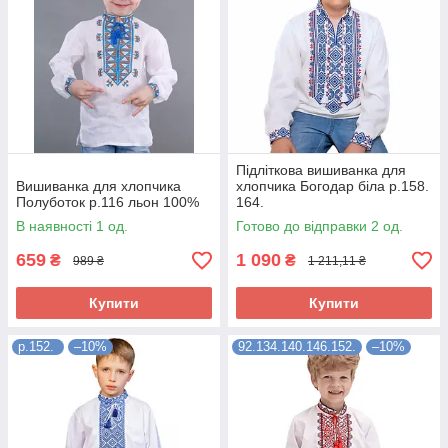
Підліткова вишиванка для
Вишиванка для хлопчика
хлопчика Богодар біла р.158.
Полуботок р.116 льон 100%
164.
В наявності 1 од.
Готово до відправки 2 од.
659
1 090
₴
₴
989 ₴
1 211,11 ₴
Купити
Купити
р.152.
–10%
92.134.140.146.152.
–10%