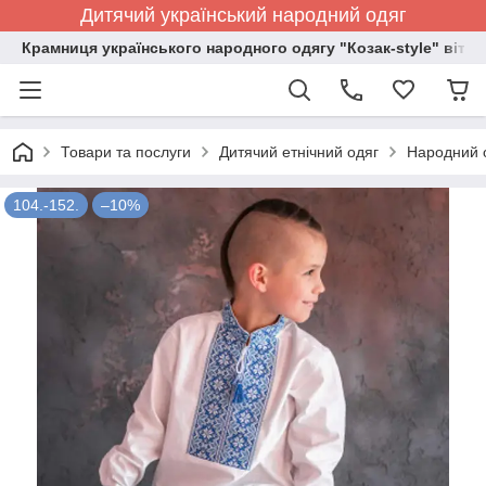
Дитячий український народний одяг
Крамниця українського народного одягу "Козак-style" вітає
Товари та послуги
Дитячий етнічний одяг
Народний о
104.-152.
–10%