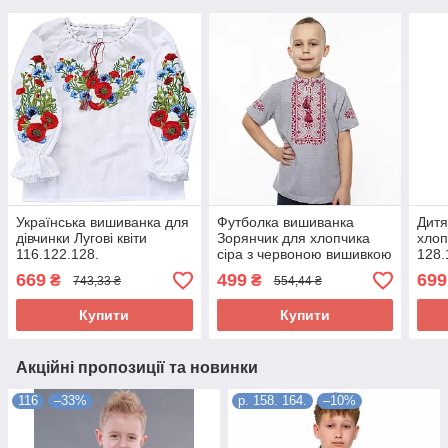
Українська вишиванка для
Футболка вишиванка
Дитя
дівчинки Лугові квіти
Зорянчик для хлопчика
хлоп
116.122.128.
сіра з червоною вишивкою
128.
трикотажна р.128. 134.
669
499
699
₴
₴
743,33 ₴
554,44 ₴
140. 146. 152.
Купити
Купити
Акційні пропозиції та новинки
116
–33%
р. 158. 164.
–10%