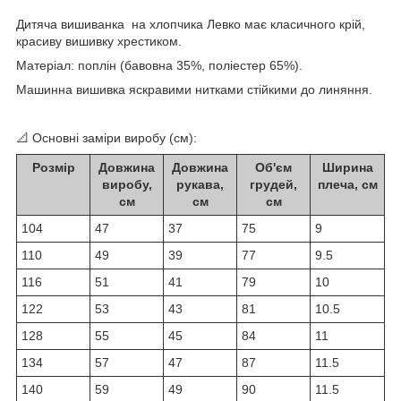
Дитяча вишиванка на хлопчика Левко має класичного крій,
красиву вишивку хрестиком.
Матеріал: поплін (бавовна 35%, поліестер 65%).
Машинна вишивка яскравими нитками стійкими до линяння.
📐 Основні заміри виробу (см):
Розмір
Довжина
Довжина
Об'єм
Ширина
виробу,
рукава,
грудей,
плеча, см
см
см
см
104
47
37
75
9
110
49
39
77
9.5
116
51
41
79
10
122
53
43
81
10.5
128
55
45
84
11
134
57
47
87
11.5
140
59
49
90
11.5