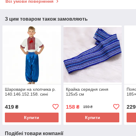
Всі умови повернення
З цим товаром також замовляють
Шаровари на хлопчика р.
Крайка середня синя
Пояс
140.146.152.158. сині
125х5 см
185×
419
158
229
₴
₴
159 ₴
Купити
Купити
Подібні товари компанії