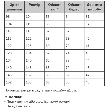
Зріст
Розмір
Обхват
Обхват
Довжина
дівчинки
талії
бедер
виробу
98
104
56
64
31
104
110
56
65
37
110
116
57
67
38
116
122
59
69
40
122
128
60
72
41
128
134
62
74
43
134
140
63
77
44
140
146
65
79
46
146
152
66
82
47
152
158
66
83
48
Примітка: заміри можуть мати похибку ±1 см.
🧺
Догляд:
• Прати вручну або в делікатному режимі
• Не відбілювати