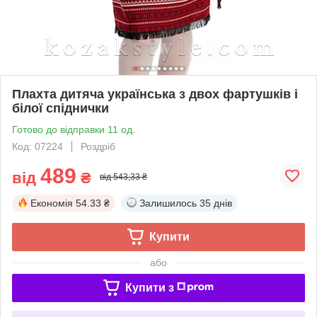
Плахта дитяча українська з двох фартушків і
білої спіднички
Готово до відправки 11 од.
Код: 07224
Роздріб
489
від
₴
від 543,33 ₴
Економія
54.33 ₴
Залишилось
35 днів
Купити
або
Купити з