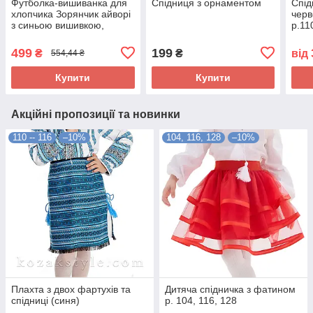
Футболка-вишиванка для
Спідниця з орнаментом
Спід
хлопчика Зорянчик айворі
черв
з синьою вишивкою,
р.11
дитяча трикотажна
вишиванка
499
199
₴
₴
від
554,44 ₴
Купити
Купити
Акційні пропозиції та новинки
110 -- 116
–10%
104, 116, 128
–10%
Плахта з двох фартухів та
Дитяча спідничка з фатином
спідниці (синя)
р. 104, 116, 128