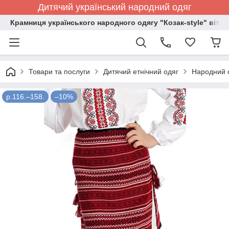
Дитячий український народний одяг
Крамниця українського народного одягу "Козак-style" вітає
Товари та послуги
Дитячий етнічний одяг
Народний о
р.116.–158.
–10%