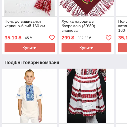
Пояс до вишиванки
Хустка народна з
Пояс
червоно-білий 160 см
бахромою (80*80)
кити
вишнева
160-
35,10
299
35,
₴
₴
45 ₴
332,22 ₴
Купити
Купити
Подібні товари компанії