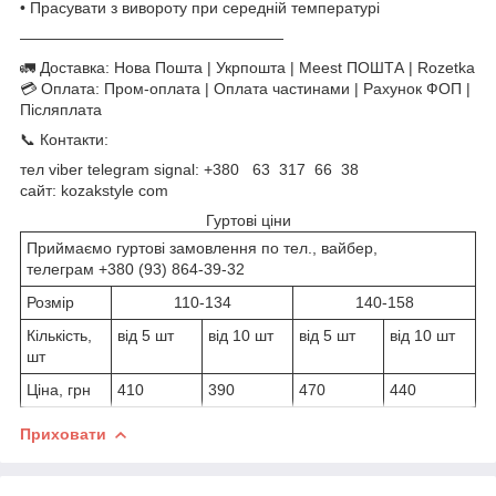
• Прасувати з вивороту при середній температурі
—————————————————
🚛 Доставка: Нова Пошта | Укрпошта | Meest ПОШТА | Rozetka
💳 Оплата: Пром-оплата | Оплата частинами | Рахунок ФОП |
Післяплата
📞 Контакти:
тел viber telegram signal: +380 63 317 66 38
сайт: kozakstyle com
Гуртові ціни
Приймаємо гуртові замовлення по тел., вайбер,
телеграм +380 (93) 864-39-32
Розмір
110-134
140-158
Кількість,
від 5 шт
від 10 шт
від 5 шт
від 10 шт
шт
Ціна, грн
410
390
470
440
Приховати