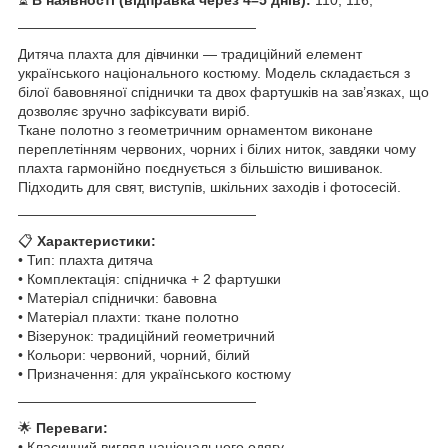
—————————————————
Дитяча плахта для дівчинки — традиційний елемент
українського національного костюму. Модель складається з
білої бавовняної спіднички та двох фартушків на зав’язках, що
дозволяє зручно зафіксувати виріб.
Ткане полотно з геометричним орнаментом виконане
переплетінням червоних, чорних і білих ниток, завдяки чому
плахта гармонійно поєднується з більшістю вишиванок.
Підходить для свят, виступів, шкільних заходів і фотосесій.
—————————————————
📋
Характеристики:
• Тип: плахта дитяча
• Комплектація: спідничка + 2 фартушки
• Матеріал спіднички: бавовна
• Матеріал плахти: ткане полотно
• Візерунок: традиційний геометричний
• Кольори: червоний, чорний, білий
• Призначення: для українського костюму
—————————————————
🌟
Переваги:
• Класичний вигляд національного одягу