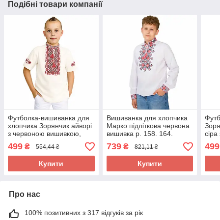
Подібні товари компанії
Футболка-вишиванка для
Вишиванка для хлопчика
Футб
хлопчика Зорянчик айворі
Марко підліткова червона
Зоря
з червоною вишивкою,
вишивка р. 158. 164.
сіра
дитяча трикотажна
трик
499
739
499
₴
₴
554,44 ₴
821,11 ₴
вишиванка
140.
Купити
Купити
Про нас
100% позитивних з 317 відгуків за рік