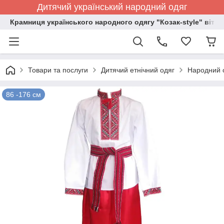
Дитячий український народний одяг
Крамниця українського народного одягу "Козак-style" вітає
Товари та послуги
Дитячий етнічний одяг
Народний о
86 -176 см