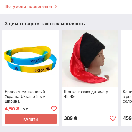
Всі умови повернення
З цим товаром також замовляють
Браслет силіконовий
Шапка козака дитяча р.
Капе
Україна Ukraine 8 мм
48.49.
з ро
ширина
соло
4,50
₴
5 ₴
389
459
₴
Купити