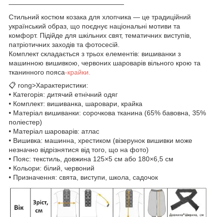
—————————————————
Стильний костюм козака для хлопчика — це традиційний
український образ, що поєднує національні мотиви та
комфорт. Підійде для шкільних свят, тематичних виступів,
патріотичних заходів та фотосесій.
Комплект складається з трьох елементів: вишиванки з
машинною вишивкою, червоних шароварів вільного крою та
тканинного пояса
-крайки.
📋 rong>Характеристики:
• Категорія: дитячий етнічний одяг
• Комплект: вишиванка, шаровари, крайка
• Матеріал вишиванки: сорочкова тканина (65% бавовна, 35%
поліестер)
• Матеріал шароварів: атлас
• Вишивка: машинна, хрестиком (візерунок вишивки може
незначно відрізнятися від того, що на фото)
• Пояс: текстиль, довжина 125×5 см або 180×6,5 см
• Кольори: білий, червоний
• Призначення: свята, виступи, школа, садочок