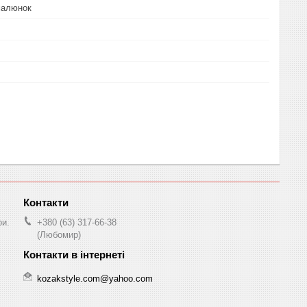
малюнок
ри.
+380 (63) 317-66-38
(Любомир)
kozakstyle.com@yahoo.com