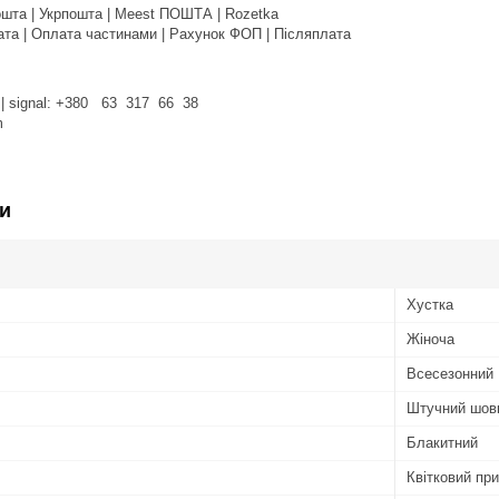
шта | Укрпошта | Meest ПОШТА | Rozetka
та | Оплата частинами | Рахунок ФОП | Післяплата
am | signal: +380 63 317 66 38
om
и
Хустка
Жіноча
Всесезонний
Штучний шов
Блакитний
Квітковий при