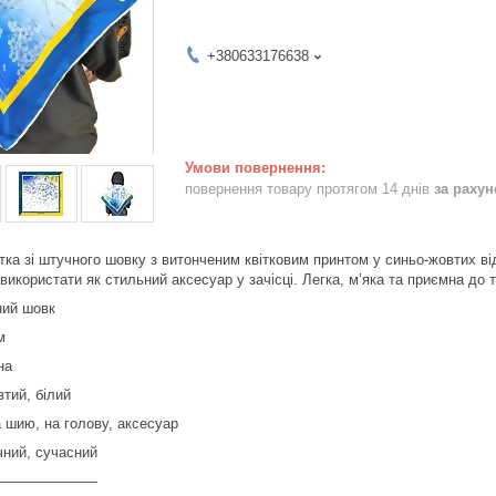
+380633176638
повернення товару протягом 14 днів
за раху
ка зі штучного шовку з витонченим квітковим принтом у синьо-жовтих відт
 використати як стильний аксесуар у зачісці. Легка, м’яка та приємна до т
ний шовк
м
на
втий, білий
 шию, на голову, аксесуар
чний, сучасний
———————