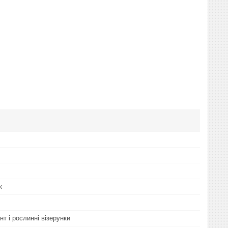
к
нт і рослинні візерунки