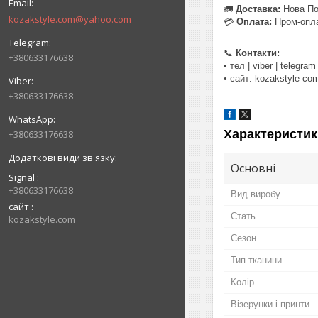
🚛
Доставка:
Нова По
kozakstyle.com@yahoo.com
💳
Оплата:
Пром-опла
📞
Контакти:
+380633176638
• тел | viber | telegr
• сайт: kozakstyle c
+380633176638
Характеристик
+380633176638
Основні
Signal
+380633176638
Вид виробу
сайт
Стать
kozakstyle.com
Сезон
Тип тканини
Колір
Візерунки і принти