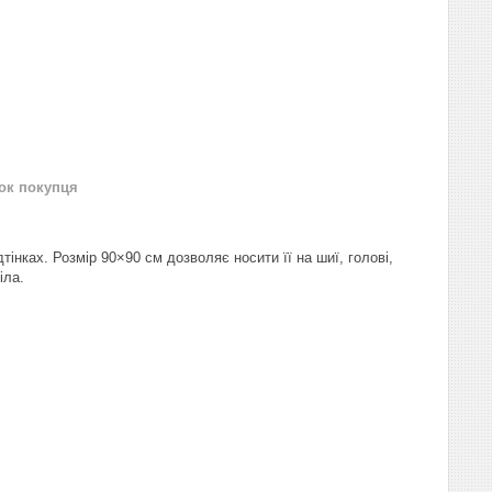
нок покупця
інках. Розмір 90×90 см дозволяє носити її на шиї, голові,
іла.