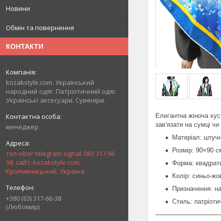
Новини
Обмін та повернення
КОНТАКТИ
kozakstyle.com. Український
народний одяг. Патріотичний одяг.
Українські аксесуари. Сувеніри.
Елегантна жіноча хуст
зав’язати на сумці чи
менеджер
Матеріал: штуч
Розмір: 90×90 с
тел viber telegram signal: 063 317 66
38; сайт: kozakstyle com,
Форма: квадрат
Кропивницький, Україна
Колір: синьо-жо
Призначення: на
+380 (63) 317-66-38
Стиль: патріоти
(Любомир)
——————————