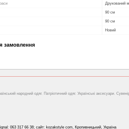
раси
Друкований 
90 см
90 см
Новий
я замовлення
раїнський народний одяг. Патріотичний одяг. Українські аксесуари. Сувені
signal: 063 317 66 38; сайт: kozakstyle com, Кропивницький, Україна