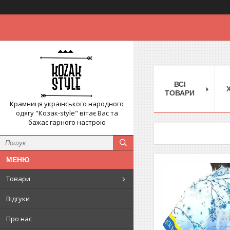
ВСІ
ТОВАРИ
Крамниця українського народного
одягу "Козак-style" вітає Вас та
бажає гарного настрою
Товари
Відгуки
Про нас