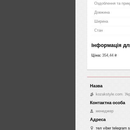
Оздоблення та прик
Довжина
Ширина
Стан
Інформація дл
Ціна:
354,44 ₴
kozakstyle.com. Ук
менеджер
тел viber telegram 