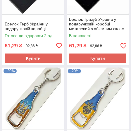
Брелок Тризуб Україна у
Брелок Герб України у
подарунковій коробці
подарунковій коробці
металевий з обʼємним склом
Готово до відправки 2 од.
В наявності
61,29
61,29
₴
₴
92,86 ₴
92,86 ₴
Купити
Купити
–29%
–29%