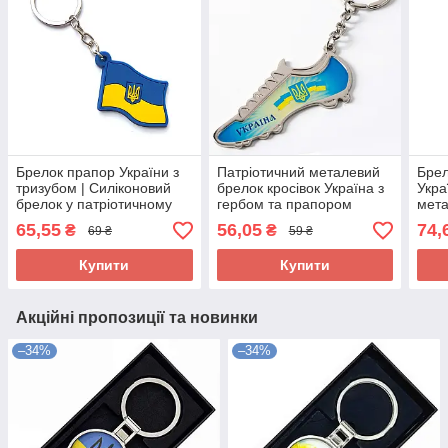
Брелок прапор України з
Патріотичний металевий
Брел
тризубом | Силіконовий
брелок кросівок Україна з
Укра
брелок у патріотичному
гербом та прапором
мет
стилі
65,55
56,05
74,
₴
₴
69 ₴
59 ₴
Купити
Купити
Акційні пропозиції та новинки
–34%
–34%