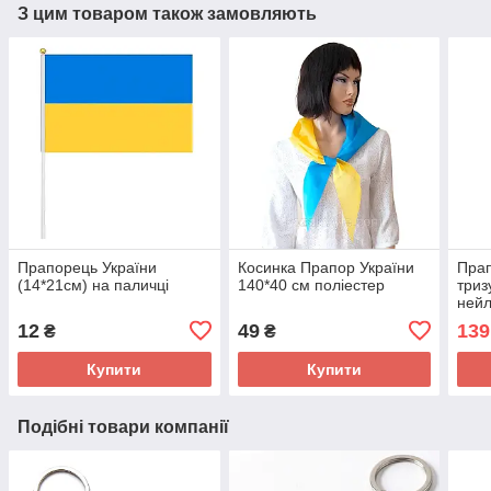
З цим товаром також замовляють
Прапорець України
Косинка Прапор України
Прап
(14*21см) на паличці
140*40 см поліестер
триз
ней
12
49
139
₴
₴
Купити
Купити
Подібні товари компанії