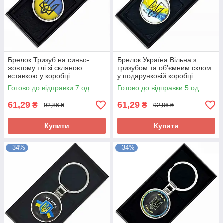
Брелок Тризуб на синьо-
Брелок Україна Вільна з
жовтому тлі зі скляною
тризубом та обʼємним склом
вставкою у коробці
у подарунковій коробці
Готово до відправки 7 од.
Готово до відправки 5 од.
61,29
61,29
₴
₴
92,86 ₴
92,86 ₴
Купити
Купити
–34%
–34%