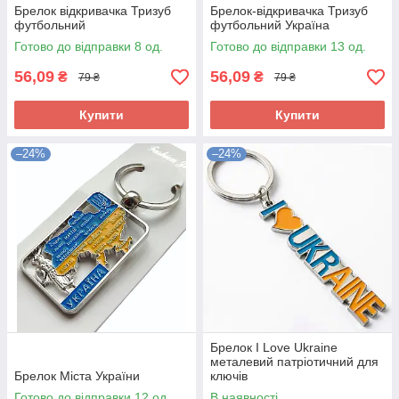
Брелок відкривачка Тризуб
Брелок-відкривачка Тризуб
футбольний
футбольний Україна
Готово до відправки 8 од.
Готово до відправки 13 од.
56,09
56,09
₴
₴
79 ₴
79 ₴
Купити
Купити
–24%
–24%
Брелок I Love Ukraine
металевий патріотичний для
Брелок Міста України
ключів
Готово до відправки 12 од.
В наявності