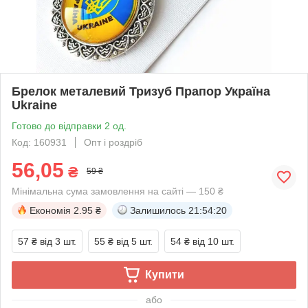
Брелок металевий Тризуб Прапор Україна
Ukraine
Готово до відправки 2 од.
Код: 160931
Опт і роздріб
56,05
₴
59 ₴
Мінімальна сума замовлення на сайті — 150 ₴
Економія
2.95 ₴
Залишилось
21:54:20
57 ₴
від 3 шт.
55 ₴
від 5 шт.
54 ₴
від 10 шт.
Купити
або